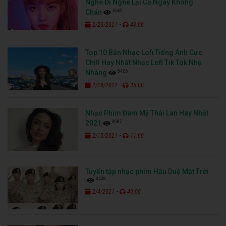
Nghe Đi Nghe Lại Cả Ngày Không
3662
Chán
-
2/20/2021
43:00
Top 10 Bản Nhạc Lofi Tiếng Anh Cực
Chill Hay Nhất Nhạc Lofi Tik Tok Nhẹ
5426
Nhàng
-
2/18/2021
35:00
Nhạc Phim Đam Mỹ Thái Lan Hay Nhất
3587
2021
-
2/15/2021
11:00
Tuyển tập nhạc phim Hậu Duệ Mặt Trời
3428
-
2/4/2021
40:00