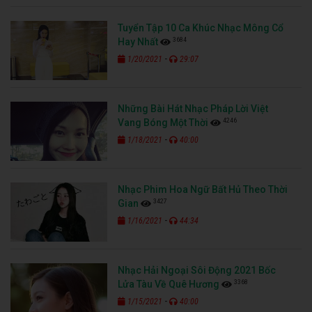
Tuyển Tập 10 Ca Khúc Nhạc Mông Cổ
3684
Hay Nhất
-
1/20/2021
29:07
Những Bài Hát Nhạc Pháp Lời Việt
4246
Vang Bóng Một Thời
-
1/18/2021
40:00
Nhạc Phim Hoa Ngữ Bất Hủ Theo Thời
3427
Gian
-
1/16/2021
44:34
Nhạc Hải Ngoại Sôi Động 2021 Bốc
3368
Lửa Tàu Về Quê Hương
-
1/15/2021
40:00