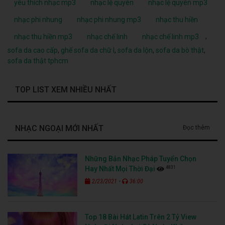
yêu thích nhạc mp3
nhạc lệ quyên
nhạc lệ quyên mp3
nhạc phi nhung
nhạc phi nhung mp3
nhạc thu hiền
,
nhạc thu hiền mp3
nhạc chế linh
nhạc chế linh mp3
sofa da cao cấp
,
ghế sofa da chữ l
,
sofa da lộn
,
sofa da bò thật
,
sofa da thật tphcm
TOP LIST XEM NHIỀU NHẤT
NHẠC NGOẠI MỚI NHẤT
Đọc thêm
Những Bản Nhạc Pháp Tuyển Chọn
4831
Hay Nhất Mọi Thời Đại
-
2/23/2021
36:00
Top 18 Bài Hát Latin Trên 2 Tỷ View