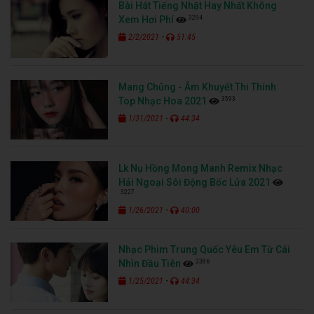
Bài Hát Tiếng Nhật Hay Nhất Không
3294
Xem Hơi Phí
-
2/2/2021
51:45
Mang Chủng - Âm Khuyết Thi Thính
3593
Top Nhạc Hoa 2021
-
1/31/2021
44:34
Lk Nụ Hồng Mong Manh Remix Nhạc
Hải Ngoại Sôi Động Bốc Lửa 2021
3227
-
1/26/2021
40:00
Nhạc Phim Trung Quốc Yêu Em Từ Cái
3386
Nhìn Đầu Tiên
-
1/25/2021
44:34