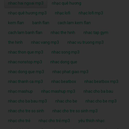
nhac hai ngoai mp3
nhạc quê hương
nhạc quê hương mp3
nhạc lofi
nhạc lofi mp3
kem flan
banh flan
cach lam kem flan
cach lam banh flan
nhac the hinh
nhac tap gym
the hinh
nhac vang mp3
nhac vu truong mp3
nhac thon que mp3
nhac song mp3
nhac nonstop mp3
nhac dong que
nhac dong que mp3
nhac phat giao mp3
nhac thanh ca mp3
nhac beatbox
nhac beatbox mp3
nhạc mashup
nhạc mashup mp3
nhac cho ba bau
nhac cho ba bau mp3
nhac cho be
nhac cho be mp3
nhac cho tre so sinh
nhac cho tre so sinh mp3
nhạc cho trẻ
nhạc cho trẻ mp3
yêu thích nhạc