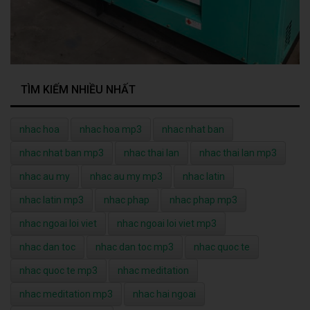
TÌM KIẾM NHIỀU NHẤT
nhac hoa
nhac hoa mp3
nhac nhat ban
nhac nhat ban mp3
nhac thai lan
nhac thai lan mp3
nhac au my
nhac au my mp3
nhac latin
nhac latin mp3
nhac phap
nhac phap mp3
nhac ngoai loi viet
nhac ngoai loi viet mp3
nhac dan toc
nhac dan toc mp3
nhac quoc te
nhac quoc te mp3
nhac meditation
nhac meditation mp3
nhac hai ngoai