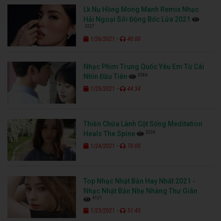
Lk Nụ Hồng Mong Manh Remix Nhạc
Hải Ngoại Sôi Động Bốc Lửa 2021
3227
-
1/26/2021
40:00
Nhạc Phim Trung Quốc Yêu Em Từ Cái
3386
Nhìn Đầu Tiên
-
1/25/2021
44:34
Thiền Chữa Lành Cột Sống Meditation
3259
Heals The Spine
-
1/24/2021
70:00
Top Nhạc Nhật Bản Hay Nhất 2021 -
Nhạc Nhật Bản Nhẹ Nhàng Thư Giãn
4121
-
1/23/2021
51:45