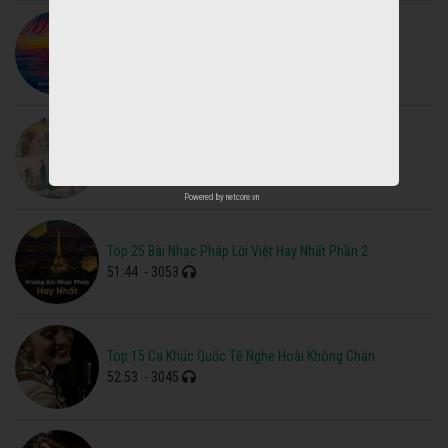
15 Minute Meditation Music, Calm Music, Meditation
15:00
- 3245
Top Nhạc Phim Cổ Trang Hàn Quốc Buồn Hay Nhất
56:05
- 3221
Powered by
netcore.vn
Top 25 Bài Nhạc Pháp Lời Việt Hay Nhất Phần 2
51:44
- 3053
Top 15 Ca Khúc Quốc Tế Nghe Hoài Không Chán
52:53
- 3045