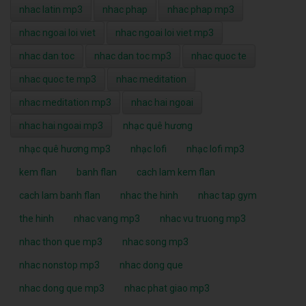
nhac latin mp3
nhac phap
nhac phap mp3
nhac ngoai loi viet
nhac ngoai loi viet mp3
nhac dan toc
nhac dan toc mp3
nhac quoc te
nhac quoc te mp3
nhac meditation
nhac meditation mp3
nhac hai ngoai
nhac hai ngoai mp3
nhạc quê hương
nhạc quê hương mp3
nhạc lofi
nhạc lofi mp3
kem flan
banh flan
cach lam kem flan
cach lam banh flan
nhac the hinh
nhac tap gym
the hinh
nhac vang mp3
nhac vu truong mp3
nhac thon que mp3
nhac song mp3
nhac nonstop mp3
nhac dong que
nhac dong que mp3
nhac phat giao mp3