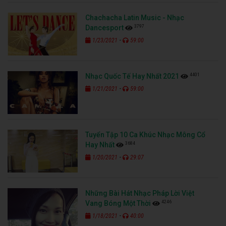
Chachacha Latin Music - Nhạc
3797
Dancesport
-
1/23/2021
59:00
4401
Nhạc Quốc Tế Hay Nhất 2021
-
1/21/2021
59:00
Tuyển Tập 10 Ca Khúc Nhạc Mông Cổ
3684
Hay Nhất
-
1/20/2021
29:07
Những Bài Hát Nhạc Pháp Lời Việt
4246
Vang Bóng Một Thời
-
1/18/2021
40:00