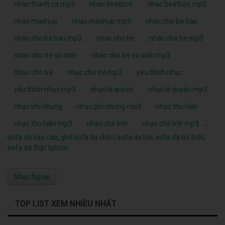
nhac thanh ca mp3
nhac beatbox
nhac beatbox mp3
nhạc mashup
nhạc mashup mp3
nhac cho ba bau
nhac cho ba bau mp3
nhac cho be
nhac cho be mp3
nhac cho tre so sinh
nhac cho tre so sinh mp3
nhạc cho trẻ
nhạc cho trẻ mp3
yêu thích nhạc
yêu thích nhạc mp3
nhạc lệ quyên
nhạc lệ quyên mp3
nhạc phi nhung
nhạc phi nhung mp3
nhạc thu hiền
,
nhạc thu hiền mp3
nhạc chế linh
nhạc chế linh mp3
sofa da cao cấp
,
ghế sofa da chữ l
,
sofa da lộn
,
sofa da bò thật
,
sofa da thật tphcm
Nhạc Ngoại
TOP LIST XEM NHIỀU NHẤT