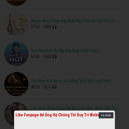
Album Nhạc Pháp Hay Nhất Mọi Thời Đại Của Pha Lê
37:35
- 3422
Top Hits Nhạc Âu Mỹ Hay Nhất 2020 Phần 1
50:00
- 3369
Top Nhạc Hải Ngoại Sôi Động 2020 Bốc Lửa Phần 1
40:00
- 3316
Liên Khúc Nhạc Sống Tây Bắc Cực Hay - Nhạc Dân Tộc
Remix
Like Fanpage Để Ủng Hộ Chúng Tôi Duy Trì Website
35:52
- 3295