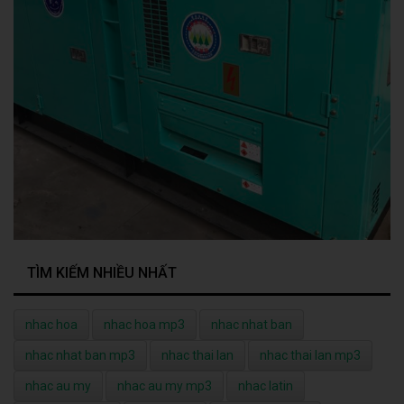
TÌM KIẾM NHIỀU NHẤT
nhac hoa
nhac hoa mp3
nhac nhat ban
nhac nhat ban mp3
nhac thai lan
nhac thai lan mp3
nhac au my
nhac au my mp3
nhac latin