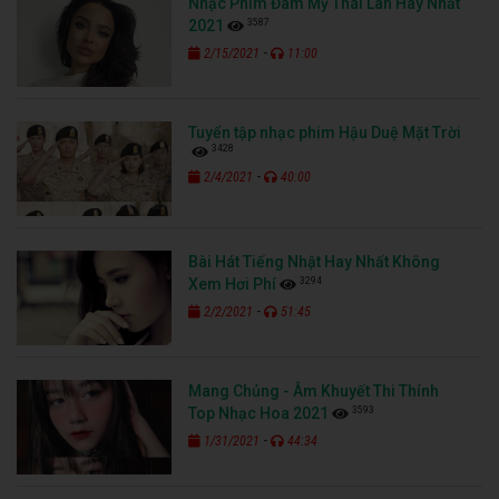
Nhạc Phim Đam Mỹ Thái Lan Hay Nhất
3587
2021
-
2/15/2021
11:00
Tuyển tập nhạc phim Hậu Duệ Mặt Trời
3428
-
2/4/2021
40:00
Bài Hát Tiếng Nhật Hay Nhất Không
3294
Xem Hơi Phí
-
2/2/2021
51:45
Mang Chủng - Âm Khuyết Thi Thính
3593
Top Nhạc Hoa 2021
-
1/31/2021
44:34