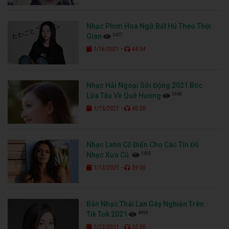
Nhạc Phim Hoa Ngữ Bất Hủ Theo Thời
3427
Gian
-
1/16/2021
44:34
Nhạc Hải Ngoại Sôi Động 2021 Bốc
3368
Lửa Tàu Về Quê Hương
-
1/15/2021
40:00
Nhạc Latin Cổ Điển Cho Các Tín Đồ
3605
Nhạc Xưa Cũ
-
1/13/2021
59:00
Bản Nhạc Thái Lan Gây Nghiện Trên
4959
Tik Tok 2021
-
1/12/2021
55:00