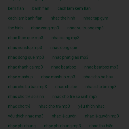
kem flan
banh flan
cach lam kem flan
cach lam banh flan
nhac the hinh
nhac tap gym
the hinh
nhac vang mp3
nhac vu truong mp3
nhac thon que mp3
nhac song mp3
nhac nonstop mp3
nhac dong que
nhac dong que mp3
nhac phat giao mp3
nhac thanh ca mp3
nhac beatbox
nhac beatbox mp3
nhạc mashup
nhạc mashup mp3
nhac cho ba bau
nhac cho ba bau mp3
nhac cho be
nhac cho be mp3
nhac cho tre so sinh
nhac cho tre so sinh mp3
nhạc cho trẻ
nhạc cho trẻ mp3
yêu thích nhạc
yêu thích nhạc mp3
nhạc lệ quyên
nhạc lệ quyên mp3
nhạc phi nhung
nhạc phi nhung mp3
nhạc thu hiền