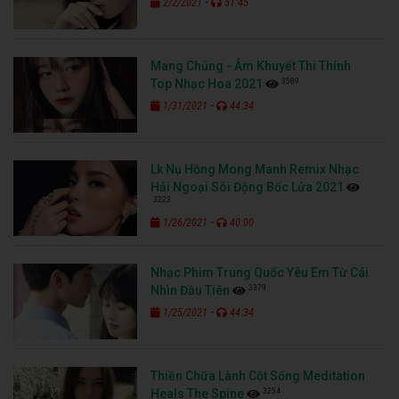
-
2/2/2021
51:45
Mang Chủng - Âm Khuyết Thi Thính
3589
Top Nhạc Hoa 2021
-
1/31/2021
44:34
Lk Nụ Hồng Mong Manh Remix Nhạc
Hải Ngoại Sôi Động Bốc Lửa 2021
3223
-
1/26/2021
40:00
Nhạc Phim Trung Quốc Yêu Em Từ Cái
3379
Nhìn Đầu Tiên
-
1/25/2021
44:34
Thiền Chữa Lành Cột Sống Meditation
3254
Heals The Spine