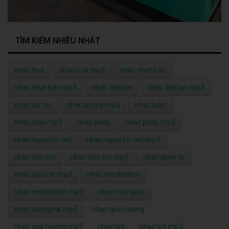
TÌM KIẾM NHIỀU NHẤT
nhac hoa
nhac hoa mp3
nhac nhat ban
nhac nhat ban mp3
nhac thai lan
nhac thai lan mp3
nhac au my
nhac au my mp3
nhac latin
nhac latin mp3
nhac phap
nhac phap mp3
nhac ngoai loi viet
nhac ngoai loi viet mp3
nhac dan toc
nhac dan toc mp3
nhac quoc te
nhac quoc te mp3
nhac meditation
nhac meditation mp3
nhac hai ngoai
nhac hai ngoai mp3
nhạc quê hương
nhạc quê hương mp3
nhạc lofi
nhạc lofi mp3