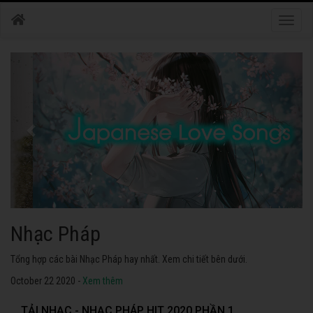
Toggle
naviga
Nhạc Nhật Bản
Tuyển tập các bài Nhạc Nhật Bản hay nhất. Không thể không nghe thử.
October 22 2020 -
Xem thêm
TẢI NHẠC - NHẠC PHÁP HIT 2020 PHẦN 1