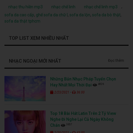
,
nhạc thu hiền mp3
nhạc chế linh
nhạc chế linh mp3
sofa da cao cấp
,
ghế sofa da chữ l
,
sofa da lộn
,
sofa da bò thật
,
sofa da thật tphcm
TOP LIST XEM NHIỀU NHẤT
NHẠC NGOẠI MỚI NHẤT
Đọc thêm
Những Bản Nhạc Pháp Tuyển Chọn
4826
Hay Nhất Mọi Thời Đại
-
2/23/2021
36:00
Top 18 Bài Hát Latin Trên 2 Tỷ View
Nghe Đi Nghe Lại Cả Ngày Không
3657
Chán
-
2/20/2021
43:00