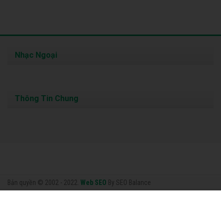
Nhạc Ngoại
Thông Tin Chung
Bản quyền © 2002 - 2022.
Web SEO
By SEO Balance