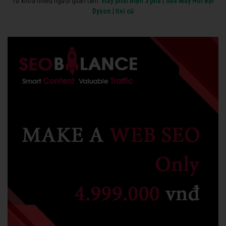
Từ khóa nhiều người quan tâm:
máy phát điện 3 pha
|
Sửa Máy Hút Bụi
Dyson
|
tivi cũ