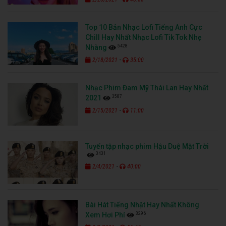
Top 10 Bản Nhạc Lofi Tiếng Anh Cực
Chill Hay Nhất Nhạc Lofi Tik Tok Nhẹ
5428
Nhàng
-
2/18/2021
35:00
Nhạc Phim Đam Mỹ Thái Lan Hay Nhất
3587
2021
-
2/15/2021
11:00
Tuyển tập nhạc phim Hậu Duệ Mặt Trời
3431
-
2/4/2021
40:00
Bài Hát Tiếng Nhật Hay Nhất Không
3296
Xem Hơi Phí