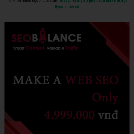
Từ khóa nhiều người quan tâm:
máy phát điện 3 pha
|
Sửa Máy Hút Bụi
Dyson
|
tivi cũ