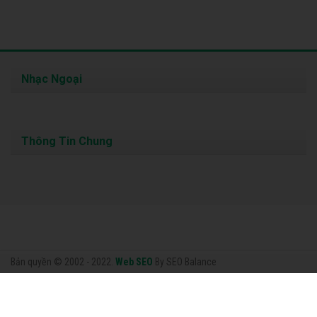
Nhạc Ngoại
Thông Tin Chung
Bản quyền © 2002 - 2022.
Web SEO
By SEO Balance