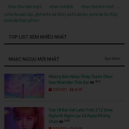
,
nhạc thu hiền mp3
nhạc chế linh
nhạc chế linh mp3
sofa da cao cấp
,
ghế sofa da chữ l
,
sofa da lộn
,
sofa da bò thật
,
sofa da thật tphcm
TOP LIST XEM NHIỀU NHẤT
NHẠC NGOẠI MỚI NHẤT
Đọc thêm
Những Bản Nhạc Pháp Tuyển Chọn
4835
Hay Nhất Mọi Thời Đại
-
2/23/2021
36:00
Top 18 Bài Hát Latin Trên 2 Tỷ View
Nghe Đi Nghe Lại Cả Ngày Không
3665
Chán
-
2/20/2021
43:00