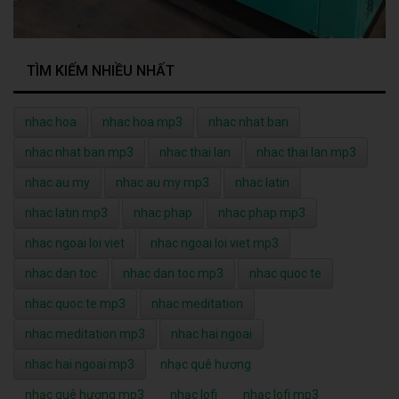
TÌM KIẾM NHIỀU NHẤT
nhac hoa
nhac hoa mp3
nhac nhat ban
nhac nhat ban mp3
nhac thai lan
nhac thai lan mp3
nhac au my
nhac au my mp3
nhac latin
nhac latin mp3
nhac phap
nhac phap mp3
nhac ngoai loi viet
nhac ngoai loi viet mp3
nhac dan toc
nhac dan toc mp3
nhac quoc te
nhac quoc te mp3
nhac meditation
nhac meditation mp3
nhac hai ngoai
nhac hai ngoai mp3
nhạc quê hương
nhạc quê hương mp3
nhạc lofi
nhạc lofi mp3