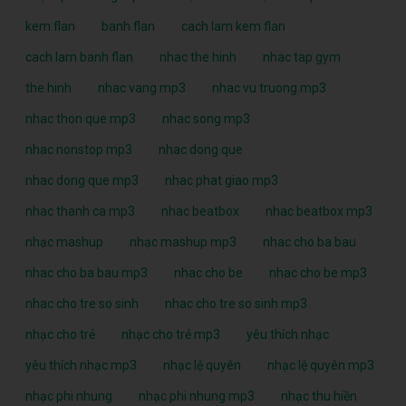
kem flan
banh flan
cach lam kem flan
cach lam banh flan
nhac the hinh
nhac tap gym
the hinh
nhac vang mp3
nhac vu truong mp3
nhac thon que mp3
nhac song mp3
nhac nonstop mp3
nhac dong que
nhac dong que mp3
nhac phat giao mp3
nhac thanh ca mp3
nhac beatbox
nhac beatbox mp3
nhạc mashup
nhạc mashup mp3
nhac cho ba bau
nhac cho ba bau mp3
nhac cho be
nhac cho be mp3
nhac cho tre so sinh
nhac cho tre so sinh mp3
nhạc cho trẻ
nhạc cho trẻ mp3
yêu thích nhạc
yêu thích nhạc mp3
nhạc lệ quyên
nhạc lệ quyên mp3
nhạc phi nhung
nhạc phi nhung mp3
nhạc thu hiền