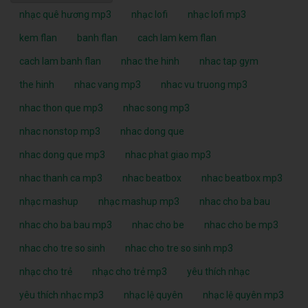
nhạc quê hương mp3
nhạc lofi
nhạc lofi mp3
kem flan
banh flan
cach lam kem flan
cach lam banh flan
nhac the hinh
nhac tap gym
the hinh
nhac vang mp3
nhac vu truong mp3
nhac thon que mp3
nhac song mp3
nhac nonstop mp3
nhac dong que
nhac dong que mp3
nhac phat giao mp3
nhac thanh ca mp3
nhac beatbox
nhac beatbox mp3
nhạc mashup
nhạc mashup mp3
nhac cho ba bau
nhac cho ba bau mp3
nhac cho be
nhac cho be mp3
nhac cho tre so sinh
nhac cho tre so sinh mp3
nhạc cho trẻ
nhạc cho trẻ mp3
yêu thích nhạc
yêu thích nhạc mp3
nhạc lệ quyên
nhạc lệ quyên mp3