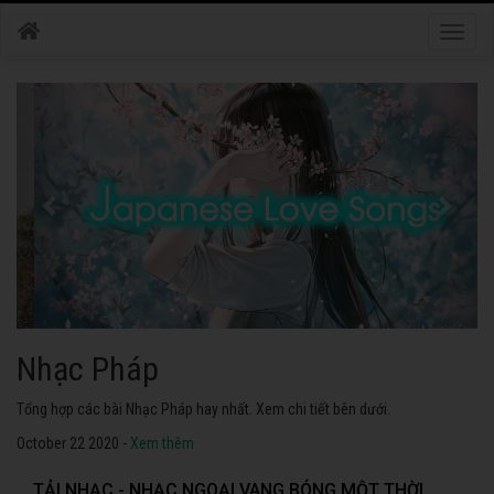
Toggle
naviga
Nhạc Nhật Bản
Tuyển tập các bài Nhạc Nhật Bản hay nhất. Không thể không nghe thử.
October 22 2020 -
Xem thêm
TẢI NHẠC - NHẠC NGOẠI VANG BÓNG MỘT THỜI