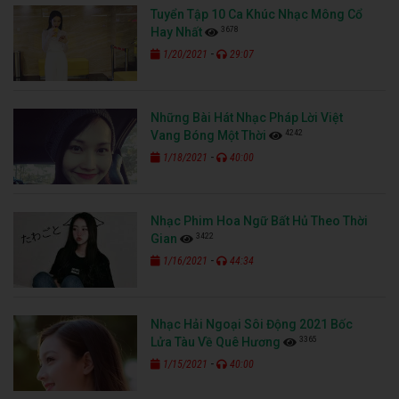
Tuyển Tập 10 Ca Khúc Nhạc Mông Cổ
3678
Hay Nhất
-
1/20/2021
29:07
Những Bài Hát Nhạc Pháp Lời Việt
4242
Vang Bóng Một Thời
-
1/18/2021
40:00
Nhạc Phim Hoa Ngữ Bất Hủ Theo Thời
3422
Gian
-
1/16/2021
44:34
Nhạc Hải Ngoại Sôi Động 2021 Bốc
3365
Lửa Tàu Về Quê Hương
-
1/15/2021
40:00