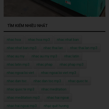
TÌM KIẾM NHIỀU NHẤT
nhac hoa
nhac hoa mp3
nhac nhat ban
nhac nhat ban mp3
nhac thai lan
nhac thai lan mp3
nhac au my
nhac au my mp3
nhac latin
nhac latin mp3
nhac phap
nhac phap mp3
nhac ngoai loi viet
nhac ngoai loi viet mp3
nhac dan toc
nhac dan toc mp3
nhac quoc te
nhac quoc te mp3
nhac meditation
nhac meditation mp3
nhac hai ngoai
nhac hai ngoai mp3
nhạc quê hương