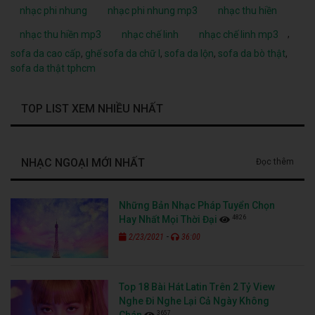
nhạc phi nhung
nhạc phi nhung mp3
nhạc thu hiền
,
nhạc thu hiền mp3
nhạc chế linh
nhạc chế linh mp3
sofa da cao cấp
,
ghế sofa da chữ l
,
sofa da lộn
,
sofa da bò thật
,
sofa da thật tphcm
TOP LIST XEM NHIỀU NHẤT
NHẠC NGOẠI MỚI NHẤT
Đọc thêm
Những Bản Nhạc Pháp Tuyển Chọn
4826
Hay Nhất Mọi Thời Đại
-
2/23/2021
36:00
Top 18 Bài Hát Latin Trên 2 Tỷ View
Nghe Đi Nghe Lại Cả Ngày Không
3657
Chán