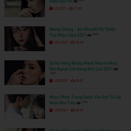
3291
Xem Hơi Phí
-
2/2/2021
51:45
Mang Chủng - Âm Khuyết Thi Thính
3589
Top Nhạc Hoa 2021
-
1/31/2021
44:34
Lk Nụ Hồng Mong Manh Remix Nhạc
Hải Ngoại Sôi Động Bốc Lửa 2021
3223
-
1/26/2021
40:00
Nhạc Phim Trung Quốc Yêu Em Từ Cái
3379
Nhìn Đầu Tiên
-
1/25/2021
44:34
Thiền Chữa Lành Cột Sống Meditation