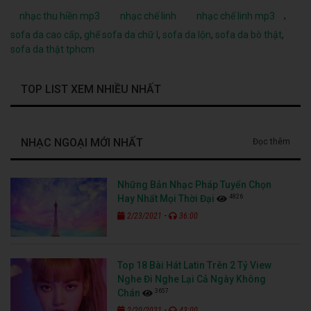
,
nhạc thu hiền mp3
nhạc chế linh
nhạc chế linh mp3
sofa da cao cấp
,
ghế sofa da chữ l
,
sofa da lộn
,
sofa da bò thật
,
sofa da thật tphcm
TOP LIST XEM NHIỀU NHẤT
NHẠC NGOẠI MỚI NHẤT
Đọc thêm
Những Bản Nhạc Pháp Tuyển Chọn
4826
Hay Nhất Mọi Thời Đại
-
2/23/2021
36:00
Top 18 Bài Hát Latin Trên 2 Tỷ View
Nghe Đi Nghe Lại Cả Ngày Không
3657
Chán
-
2/20/2021
43:00