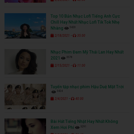
Top 10 Bản Nhạc Lofi Tiếng Anh Cực
Chill Hay Nhất Nhạc Lofi Tik Tok Nhẹ
5420
Nhàng
-
2/18/2021
35:00
Nhạc Phim Đam Mỹ Thái Lan Hay Nhất
3578
2021
-
2/15/2021
11:00
Tuyển tập nhạc phim Hậu Duệ Mặt Trời
3424
-
2/4/2021
40:00
Bài Hát Tiếng Nhật Hay Nhất Không
3291
Xem Hơi Phí