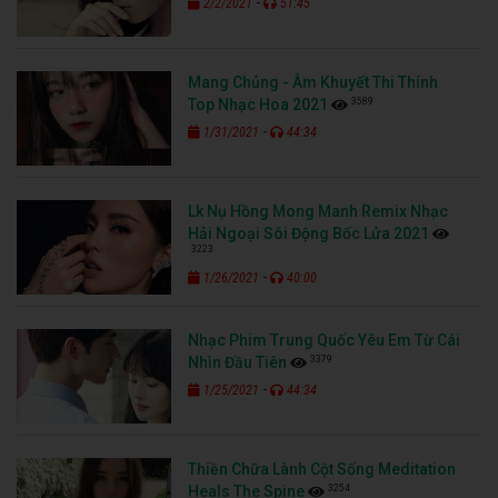
-
2/2/2021
51:45
Mang Chủng - Âm Khuyết Thi Thính
3589
Top Nhạc Hoa 2021
-
1/31/2021
44:34
Lk Nụ Hồng Mong Manh Remix Nhạc
Hải Ngoại Sôi Động Bốc Lửa 2021
3223
-
1/26/2021
40:00
Nhạc Phim Trung Quốc Yêu Em Từ Cái
3379
Nhìn Đầu Tiên
-
1/25/2021
44:34
Thiền Chữa Lành Cột Sống Meditation
3254
Heals The Spine