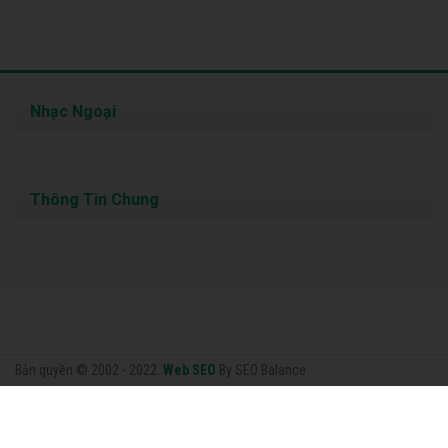
Nhạc Ngoại
Thông Tin Chung
Bản quyền © 2002 - 2022.
Web SEO
By SEO Balance