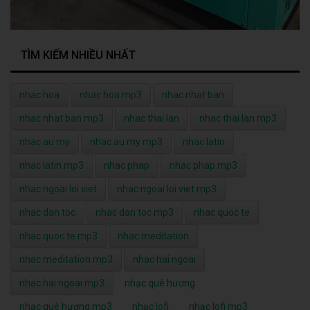
TÌM KIẾM NHIỀU NHẤT
nhac hoa
nhac hoa mp3
nhac nhat ban
nhac nhat ban mp3
nhac thai lan
nhac thai lan mp3
nhac au my
nhac au my mp3
nhac latin
nhac latin mp3
nhac phap
nhac phap mp3
nhac ngoai loi viet
nhac ngoai loi viet mp3
nhac dan toc
nhac dan toc mp3
nhac quoc te
nhac quoc te mp3
nhac meditation
nhac meditation mp3
nhac hai ngoai
nhac hai ngoai mp3
nhạc quê hương
nhạc quê hương mp3
nhạc lofi
nhạc lofi mp3