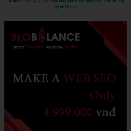
Từ khóa nhiều người quan tâm:
máy phát điện 3 pha
|
Sửa Máy Hút Bụi
Dyson
|
tivi cũ