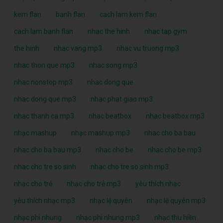
kem flan
banh flan
cach lam kem flan
cach lam banh flan
nhac the hinh
nhac tap gym
the hinh
nhac vang mp3
nhac vu truong mp3
nhac thon que mp3
nhac song mp3
nhac nonstop mp3
nhac dong que
nhac dong que mp3
nhac phat giao mp3
nhac thanh ca mp3
nhac beatbox
nhac beatbox mp3
nhạc mashup
nhạc mashup mp3
nhac cho ba bau
nhac cho ba bau mp3
nhac cho be
nhac cho be mp3
nhac cho tre so sinh
nhac cho tre so sinh mp3
nhạc cho trẻ
nhạc cho trẻ mp3
yêu thích nhạc
yêu thích nhạc mp3
nhạc lệ quyên
nhạc lệ quyên mp3
nhạc phi nhung
nhạc phi nhung mp3
nhạc thu hiền