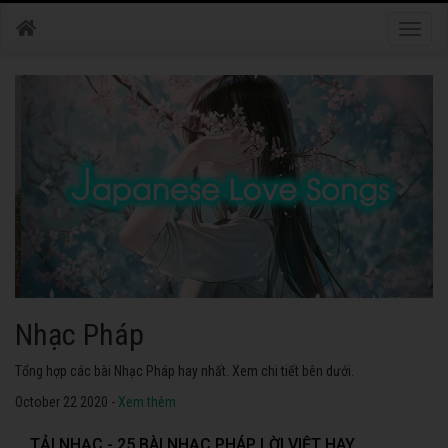
Toggle
naviga
Nhạc Nhật Bản
Tuyển tập các bài Nhạc Nhật Bản hay nhất. Không thể không nghe thử.
October 22 2020 -
Xem thêm
TẢI NHẠC - 25 BÀI NHẠC PHÁP LỜI VIỆT HAY