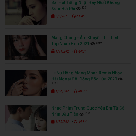
Bài Hát Tiếng Nhật Hay Nhất Không
3291
Xem Hơi Phí
-
2/2/2021
51:45
Mang Chủng - Âm Khuyết Thi Thính
3589
Top Nhạc Hoa 2021
-
1/31/2021
44:34
Lk Nụ Hồng Mong Manh Remix Nhạc
Hải Ngoại Sôi Động Bốc Lửa 2021
3223
-
1/26/2021
40:00
Nhạc Phim Trung Quốc Yêu Em Từ Cái
3379
Nhìn Đầu Tiên
-
1/25/2021
44:34