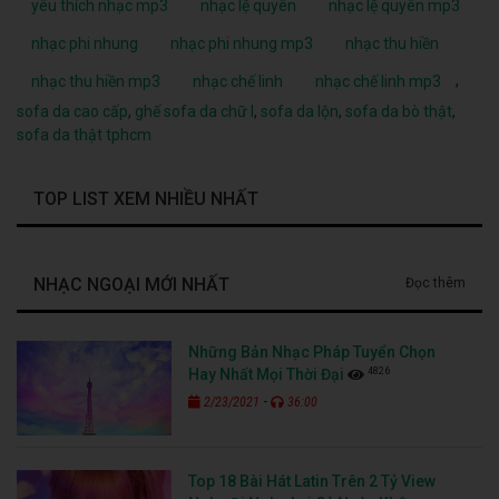
yêu thích nhạc mp3
nhạc lệ quyên
nhạc lệ quyên mp3
nhạc phi nhung
nhạc phi nhung mp3
nhạc thu hiền
,
nhạc thu hiền mp3
nhạc chế linh
nhạc chế linh mp3
sofa da cao cấp
,
ghế sofa da chữ l
,
sofa da lộn
,
sofa da bò thật
,
sofa da thật tphcm
TOP LIST XEM NHIỀU NHẤT
NHẠC NGOẠI MỚI NHẤT
Đọc thêm
Những Bản Nhạc Pháp Tuyển Chọn
4826
Hay Nhất Mọi Thời Đại
-
2/23/2021
36:00
Top 18 Bài Hát Latin Trên 2 Tỷ View