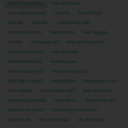
nhac hai ngoai mp3
nhạc quê hương
nhạc quê hương mp3
nhạc lofi
nhạc lofi mp3
kem flan
banh flan
cach lam kem flan
cach lam banh flan
nhac the hinh
nhac tap gym
the hinh
nhac vang mp3
nhac vu truong mp3
nhac thon que mp3
nhac song mp3
nhac nonstop mp3
nhac dong que
nhac dong que mp3
nhac phat giao mp3
nhac thanh ca mp3
nhac beatbox
nhac beatbox mp3
nhạc mashup
nhạc mashup mp3
nhac cho ba bau
nhac cho ba bau mp3
nhac cho be
nhac cho be mp3
nhac cho tre so sinh
nhac cho tre so sinh mp3
nhạc cho trẻ
nhạc cho trẻ mp3
yêu thích nhạc