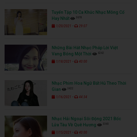
Tuyển Tập 10 Ca Khúc Nhạc Mông Cổ
3678
Hay Nhất
-
1/20/2021
29:07
Những Bài Hát Nhạc Pháp Lời Việt
4242
Vang Bóng Một Thời
-
1/18/2021
40:00
Nhạc Phim Hoa Ngữ Bất Hủ Theo Thời
3422
Gian
-
1/16/2021
44:34
Nhạc Hải Ngoại Sôi Động 2021 Bốc
3365
Lửa Tàu Về Quê Hương
-
1/15/2021
40:00