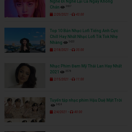
Nghe Đi Nghe Lại Cả Ngày Không
3657
Chán
-
2/20/2021
43:00
Top 10 Bản Nhạc Lofi Tiếng Anh Cực
Chill Hay Nhất Nhạc Lofi Tik Tok Nhẹ
5420
Nhàng
-
2/18/2021
35:00
Nhạc Phim Đam Mỹ Thái Lan Hay Nhất
3578
2021
-
2/15/2021
11:00
Tuyển tập nhạc phim Hậu Duệ Mặt Trời
3424
-
2/4/2021
40:00