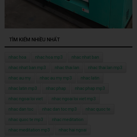
TÌM KIẾM NHIỀU NHẤT
nhac hoa
nhac hoa mp3
nhac nhat ban
nhac nhat ban mp3
nhac thai lan
nhac thai lan mp3
nhac au my
nhac au my mp3
nhac latin
nhac latin mp3
nhac phap
nhac phap mp3
nhac ngoai loi viet
nhac ngoai loi viet mp3
nhac dan toc
nhac dan toc mp3
nhac quoc te
nhac quoc te mp3
nhac meditation
nhac meditation mp3
nhac hai ngoai