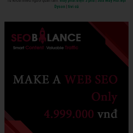
Từ khóa nhiều người quan tâm:
máy phát điện 3 pha
|
Sửa Máy Hút Bụi
Dyson
|
tivi cũ