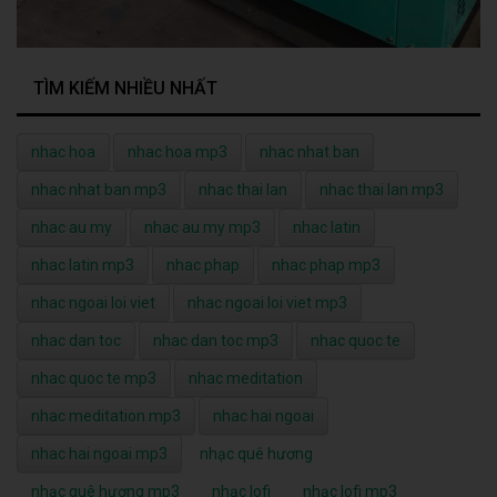
TÌM KIẾM NHIỀU NHẤT
nhac hoa
nhac hoa mp3
nhac nhat ban
nhac nhat ban mp3
nhac thai lan
nhac thai lan mp3
nhac au my
nhac au my mp3
nhac latin
nhac latin mp3
nhac phap
nhac phap mp3
nhac ngoai loi viet
nhac ngoai loi viet mp3
nhac dan toc
nhac dan toc mp3
nhac quoc te
nhac quoc te mp3
nhac meditation
nhac meditation mp3
nhac hai ngoai
nhac hai ngoai mp3
nhạc quê hương
nhạc quê hương mp3
nhạc lofi
nhạc lofi mp3