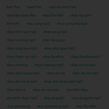
kem flan
banh flan
cach lam kem flan
cach lam banh flan
nhac the hinh
nhac tap gym
the hinh
nhac vang mp3
nhac vu truong mp3
nhac thon que mp3
nhac song mp3
nhac nonstop mp3
nhac dong que
nhac dong que mp3
nhac phat giao mp3
nhac thanh ca mp3
nhac beatbox
nhac beatbox mp3
nhạc mashup
nhạc mashup mp3
nhac cho ba bau
nhac cho ba bau mp3
nhac cho be
nhac cho be mp3
nhac cho tre so sinh
nhac cho tre so sinh mp3
nhạc cho trẻ
nhạc cho trẻ mp3
yêu thích nhạc
yêu thích nhạc mp3
nhạc lệ quyên
nhạc lệ quyên mp3
nhạc phi nhung
nhạc phi nhung mp3
nhạc thu hiền