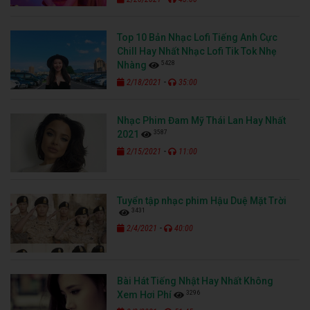
Top 10 Bản Nhạc Lofi Tiếng Anh Cực
Chill Hay Nhất Nhạc Lofi Tik Tok Nhẹ
5428
Nhàng
-
2/18/2021
35:00
Nhạc Phim Đam Mỹ Thái Lan Hay Nhất
3587
2021
-
2/15/2021
11:00
Tuyển tập nhạc phim Hậu Duệ Mặt Trời
3431
-
2/4/2021
40:00
Bài Hát Tiếng Nhật Hay Nhất Không
3296
Xem Hơi Phí