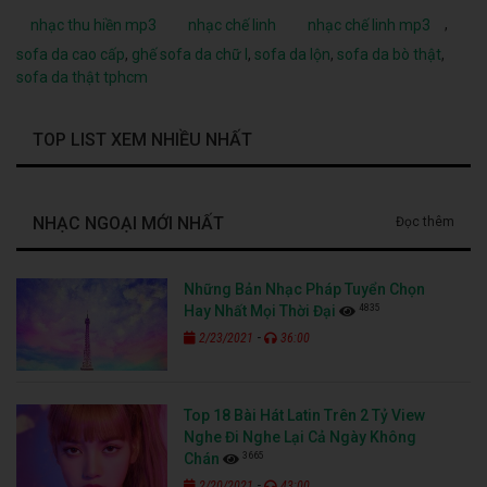
,
nhạc thu hiền mp3
nhạc chế linh
nhạc chế linh mp3
sofa da cao cấp
,
ghế sofa da chữ l
,
sofa da lộn
,
sofa da bò thật
,
sofa da thật tphcm
TOP LIST XEM NHIỀU NHẤT
NHẠC NGOẠI MỚI NHẤT
Đọc thêm
Những Bản Nhạc Pháp Tuyển Chọn
4835
Hay Nhất Mọi Thời Đại
-
2/23/2021
36:00
Top 18 Bài Hát Latin Trên 2 Tỷ View
Nghe Đi Nghe Lại Cả Ngày Không
3665
Chán
-
2/20/2021
43:00