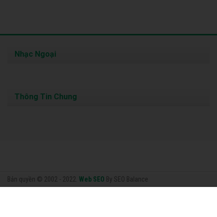
Nhạc Ngoại
Thông Tin Chung
Bản quyền © 2002 - 2022.
Web SEO
By SEO Balance