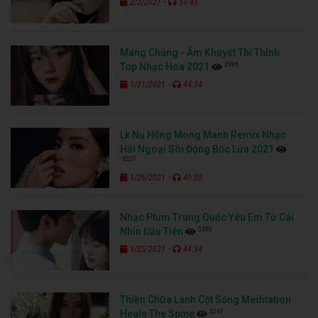
-
2/2/2021
51:45
Mang Chủng - Âm Khuyết Thi Thính
3596
Top Nhạc Hoa 2021
-
1/31/2021
44:34
Lk Nụ Hồng Mong Manh Remix Nhạc
Hải Ngoại Sôi Động Bốc Lửa 2021
3227
-
1/26/2021
40:00
Nhạc Phim Trung Quốc Yêu Em Từ Cái
3390
Nhìn Đầu Tiên
-
1/25/2021
44:34
Thiền Chữa Lành Cột Sống Meditation
3261
Heals The Spine