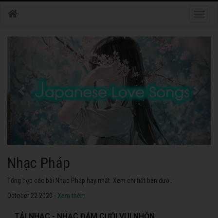
Toggle
naviga
Nhạc Nhật Bản
Tuyển tập các bài Nhạc Nhật Bản hay nhất. Không thể không nghe thử.
October 22 2020 -
Xem thêm
TẢI NHẠC - NHẠC ĐÁM CƯỚI VUI NHỘN