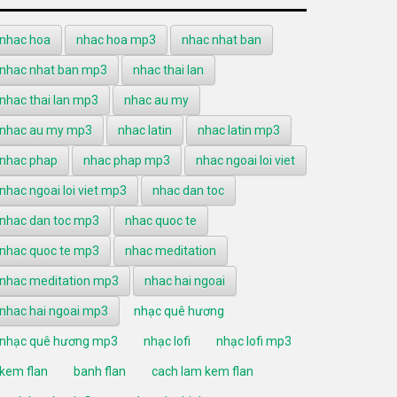
nhac hoa
nhac hoa mp3
nhac nhat ban
nhac nhat ban mp3
nhac thai lan
nhac thai lan mp3
nhac au my
nhac au my mp3
nhac latin
nhac latin mp3
nhac phap
nhac phap mp3
nhac ngoai loi viet
nhac ngoai loi viet mp3
nhac dan toc
nhac dan toc mp3
nhac quoc te
nhac quoc te mp3
nhac meditation
nhac meditation mp3
nhac hai ngoai
nhac hai ngoai mp3
nhạc quê hương
nhạc quê hương mp3
nhạc lofi
nhạc lofi mp3
kem flan
banh flan
cach lam kem flan