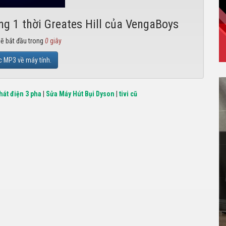
ng 1 thời Greates Hill của VengaBoys
sẽ bắt đầu trong
0
giây
c MP3 về máy tính.
hát điện 3 pha
|
Sửa Máy Hút Bụi Dyson
|
tivi cũ