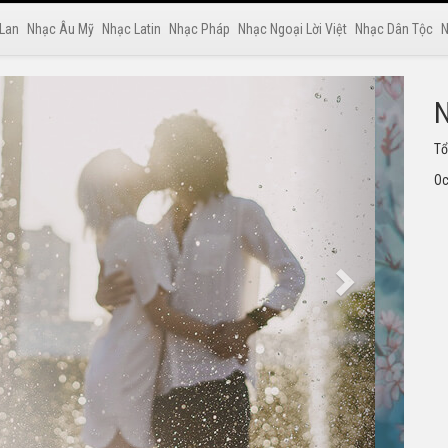
 Lan
Nhạc Âu Mỹ
Nhạc Latin
Nhạc Pháp
Nhạc Ngoại Lời Việt
Nhạc Dân Tộc
N
N
Tu
ng
Oc