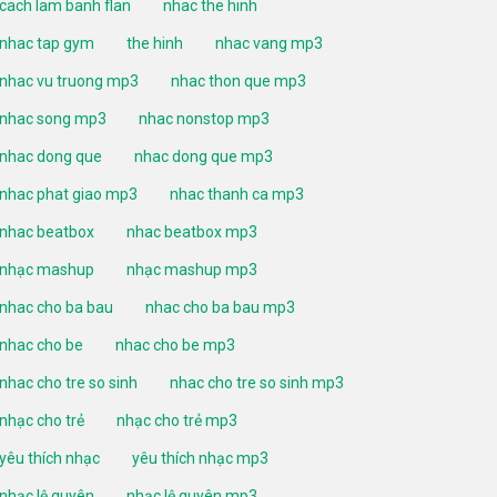
cach lam banh flan
nhac the hinh
nhac tap gym
the hinh
nhac vang mp3
nhac vu truong mp3
nhac thon que mp3
nhac song mp3
nhac nonstop mp3
nhac dong que
nhac dong que mp3
nhac phat giao mp3
nhac thanh ca mp3
nhac beatbox
nhac beatbox mp3
nhạc mashup
nhạc mashup mp3
nhac cho ba bau
nhac cho ba bau mp3
nhac cho be
nhac cho be mp3
nhac cho tre so sinh
nhac cho tre so sinh mp3
nhạc cho trẻ
nhạc cho trẻ mp3
yêu thích nhạc
yêu thích nhạc mp3
nhạc lệ quyên
nhạc lệ quyên mp3