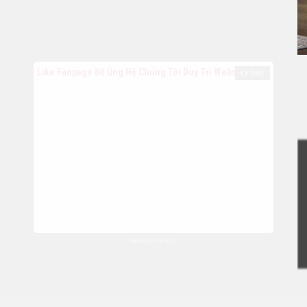
Like Fanpage Để Ủng Hộ Chúng Tôi Duy Trì Website
Powered by
netcore.vn