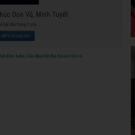
Khúc Don Vũ, Minh Tuyết
sẽ bắt đầu trong
0
giây
c MP3 về máy tính.
hát điện 3 pha
|
Sửa Máy Hút Bụi Dyson
|
tivi cũ