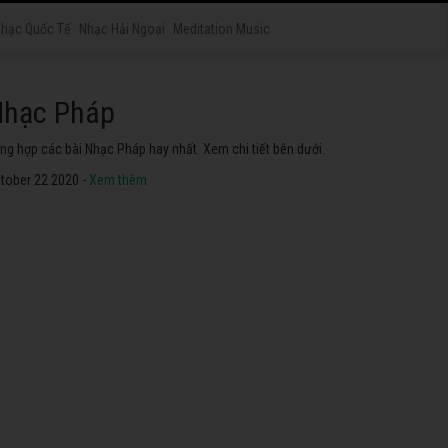
hạc Quốc Tế
Nhạc Hải Ngoại
Meditation Music
hạc Nhật Bản
yển tập các bài Nhạc Nhật Bản hay nhất. Không thể không
he thử.
tober 22 2020 -
Xem thêm