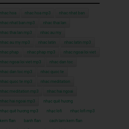
nhac hoa
nhac hoa mp3
nhac nhat ban
nhac nhat ban mp3
nhac thai lan
nhac thai lan mp3
nhac au my
nhac au my mp3
nhac latin
nhac latin mp3
nhac phap
nhac phap mp3
nhac ngoai loi viet
nhac ngoai loi viet mp3
nhac dan toc
nhac dan toc mp3
nhac quoc te
nhac quoc te mp3
nhac meditation
nhac meditation mp3
nhac hai ngoai
nhac hai ngoai mp3
nhạc quê hương
nhạc quê hương mp3
nhạc lofi
nhạc lofi mp3
kem flan
banh flan
cach lam kem flan