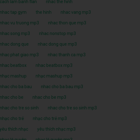
cach lam banh flan
nhac the hinh
nhac tap gym
the hinh
nhac vang mp3
nhac vu truong mp3
nhac thon que mp3
nhac song mp3
nhac nonstop mp3
nhac dong que
nhac dong que mp3
nhac phat giao mp3
nhac thanh ca mp3
nhac beatbox
nhac beatbox mp3
nhạc mashup
nhạc mashup mp3
nhac cho ba bau
nhac cho ba bau mp3
nhac cho be
nhac cho be mp3
nhac cho tre so sinh
nhac cho tre so sinh mp3
nhạc cho trẻ
nhạc cho trẻ mp3
yêu thích nhạc
yêu thích nhạc mp3
nhạc lệ quyên
nhạc lệ quyên mp3