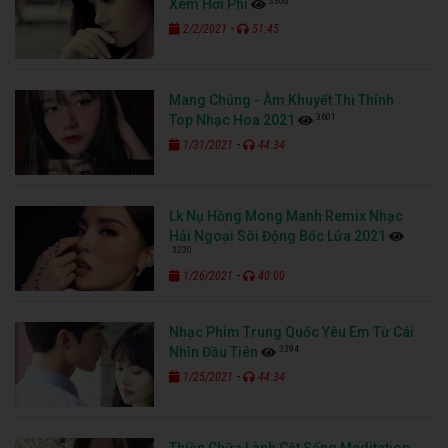
3300
Xem Hơi Phí
-
2/2/2021
51:45
Mang Chủng - Âm Khuyết Thi Thính
3601
Top Nhạc Hoa 2021
-
1/31/2021
44:34
Lk Nụ Hồng Mong Manh Remix Nhạc
Hải Ngoại Sôi Động Bốc Lửa 2021
3230
-
1/26/2021
40:00
Nhạc Phim Trung Quốc Yêu Em Từ Cái
3394
Nhìn Đầu Tiên
-
1/25/2021
44:34
Thiền Chữa Lành Cột Sống Meditation