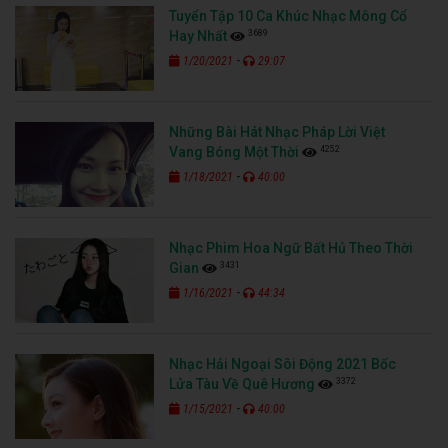
Tuyển Tập 10 Ca Khúc Nhạc Mông Cổ
3689
Hay Nhất
-
1/20/2021
29:07
Những Bài Hát Nhạc Pháp Lời Việt
4252
Vang Bóng Một Thời
-
1/18/2021
40:00
Nhạc Phim Hoa Ngữ Bất Hủ Theo Thời
3431
Gian
-
1/16/2021
44:34
Nhạc Hải Ngoại Sôi Động 2021 Bốc
3372
Lửa Tàu Về Quê Hương
-
1/15/2021
40:00