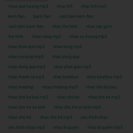
nhạc quê hương mp3
nhạc lofi
nhạc lofi mp3
kem flan
banh flan
cach lam kem flan
cach lam banh flan
nhac the hinh
nhac tap gym
the hinh
nhac vang mp3
nhac vu truong mp3
nhac thon que mp3
nhac song mp3
nhac nonstop mp3
nhac dong que
nhac dong que mp3
nhac phat giao mp3
nhac thanh ca mp3
nhac beatbox
nhac beatbox mp3
nhạc mashup
nhạc mashup mp3
nhac cho ba bau
nhac cho ba bau mp3
nhac cho be
nhac cho be mp3
nhac cho tre so sinh
nhac cho tre so sinh mp3
nhạc cho trẻ
nhạc cho trẻ mp3
yêu thích nhạc
yêu thích nhạc mp3
nhạc lệ quyên
nhạc lệ quyên mp3