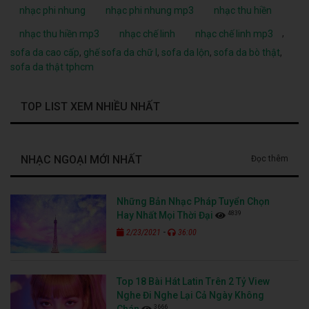
nhạc phi nhung
nhạc phi nhung mp3
nhạc thu hiền
,
nhạc thu hiền mp3
nhạc chế linh
nhạc chế linh mp3
sofa da cao cấp
,
ghế sofa da chữ l
,
sofa da lộn
,
sofa da bò thật
,
sofa da thật tphcm
TOP LIST XEM NHIỀU NHẤT
NHẠC NGOẠI MỚI NHẤT
Đọc thêm
Những Bản Nhạc Pháp Tuyển Chọn
4839
Hay Nhất Mọi Thời Đại
-
2/23/2021
36:00
Top 18 Bài Hát Latin Trên 2 Tỷ View
Nghe Đi Nghe Lại Cả Ngày Không
3666
Chán