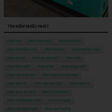
TÌM KIẾM NHIỀU NHẤT
nhac hoa
nhac hoa mp3
nhac nhat ban
nhac nhat ban mp3
nhac thai lan
nhac thai lan mp3
nhac au my
nhac au my mp3
nhac latin
nhac latin mp3
nhac phap
nhac phap mp3
nhac ngoai loi viet
nhac ngoai loi viet mp3
nhac dan toc
nhac dan toc mp3
nhac quoc te
nhac quoc te mp3
nhac meditation
nhac meditation mp3
nhac hai ngoai
nhac hai ngoai mp3
nhạc quê hương