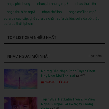
nhạc phi nhung
nhạc phi nhung mp3
nhạc thu hiền
,
nhạc thu hiền mp3
nhạc chế linh
nhạc chế linh mp3
sofa da cao cấp
,
ghế sofa da chữ l
,
sofa da lộn
,
sofa da bò thật
,
sofa da thật tphcm
TOP LIST XEM NHIỀU NHẤT
NHẠC NGOẠI MỚI NHẤT
Đọc thêm
Những Bản Nhạc Pháp Tuyển Chọn
4826
Hay Nhất Mọi Thời Đại
-
2/23/2021
36:00
Top 18 Bài Hát Latin Trên 2 Tỷ View
Nghe Đi Nghe Lại Cả Ngày Không
3657
Chán