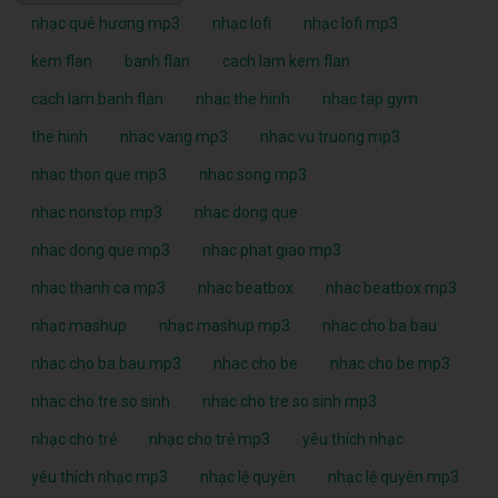
nhạc quê hương mp3
nhạc lofi
nhạc lofi mp3
kem flan
banh flan
cach lam kem flan
cach lam banh flan
nhac the hinh
nhac tap gym
the hinh
nhac vang mp3
nhac vu truong mp3
nhac thon que mp3
nhac song mp3
nhac nonstop mp3
nhac dong que
nhac dong que mp3
nhac phat giao mp3
nhac thanh ca mp3
nhac beatbox
nhac beatbox mp3
nhạc mashup
nhạc mashup mp3
nhac cho ba bau
nhac cho ba bau mp3
nhac cho be
nhac cho be mp3
nhac cho tre so sinh
nhac cho tre so sinh mp3
nhạc cho trẻ
nhạc cho trẻ mp3
yêu thích nhạc
yêu thích nhạc mp3
nhạc lệ quyên
nhạc lệ quyên mp3