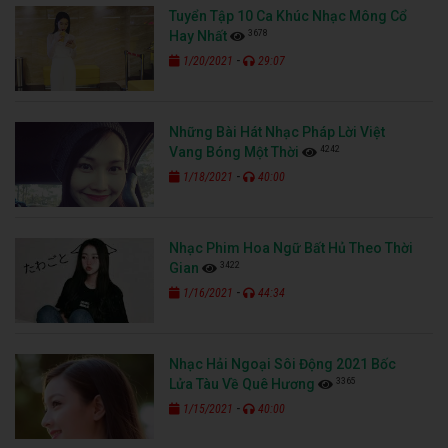
Tuyển Tập 10 Ca Khúc Nhạc Mông Cổ
3678
Hay Nhất
-
1/20/2021
29:07
Những Bài Hát Nhạc Pháp Lời Việt
4242
Vang Bóng Một Thời
-
1/18/2021
40:00
Nhạc Phim Hoa Ngữ Bất Hủ Theo Thời
3422
Gian
-
1/16/2021
44:34
Nhạc Hải Ngoại Sôi Động 2021 Bốc
3365
Lửa Tàu Về Quê Hương
-
1/15/2021
40:00