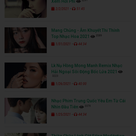
3291
Xem Hơi Phí
-
2/2/2021
51:45
Mang Chủng - Âm Khuyết Thi Thính
3589
Top Nhạc Hoa 2021
-
1/31/2021
44:34
Lk Nụ Hồng Mong Manh Remix Nhạc
Hải Ngoại Sôi Động Bốc Lửa 2021
3223
-
1/26/2021
40:00
Nhạc Phim Trung Quốc Yêu Em Từ Cái
3379
Nhìn Đầu Tiên
-
1/25/2021
44:34
Thiền Chữa Lành Cột Sống Meditation