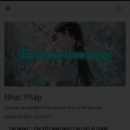
Toggle
naviga
Nhạc Nhật Bản
Tuyển tập các bài Nhạc Nhật Bản hay nhất. Không thể không nghe thử.
October 22 2020 -
Xem thêm
TẢI NHẠC - EM YÊU ANH NHƯ CÂU HÒ VÍ GIẶM