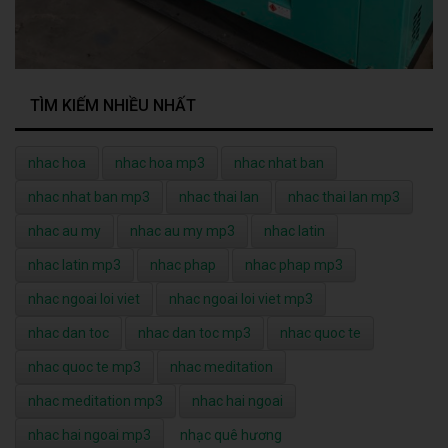
TÌM KIẾM NHIỀU NHẤT
nhac hoa
nhac hoa mp3
nhac nhat ban
nhac nhat ban mp3
nhac thai lan
nhac thai lan mp3
nhac au my
nhac au my mp3
nhac latin
nhac latin mp3
nhac phap
nhac phap mp3
nhac ngoai loi viet
nhac ngoai loi viet mp3
nhac dan toc
nhac dan toc mp3
nhac quoc te
nhac quoc te mp3
nhac meditation
nhac meditation mp3
nhac hai ngoai
nhac hai ngoai mp3
nhạc quê hương