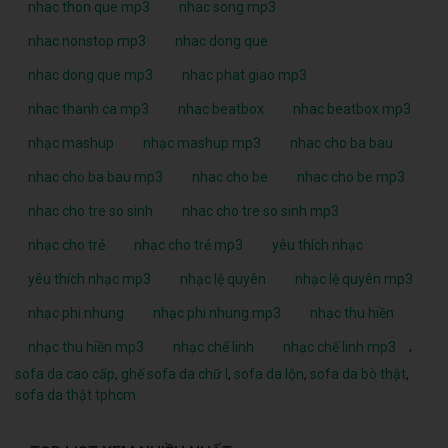
nhac thon que mp3
nhac song mp3
nhac nonstop mp3
nhac dong que
nhac dong que mp3
nhac phat giao mp3
nhac thanh ca mp3
nhac beatbox
nhac beatbox mp3
nhạc mashup
nhạc mashup mp3
nhac cho ba bau
nhac cho ba bau mp3
nhac cho be
nhac cho be mp3
nhac cho tre so sinh
nhac cho tre so sinh mp3
nhạc cho trẻ
nhạc cho trẻ mp3
yêu thích nhạc
yêu thích nhạc mp3
nhạc lệ quyên
nhạc lệ quyên mp3
nhạc phi nhung
nhạc phi nhung mp3
nhạc thu hiền
,
nhạc thu hiền mp3
nhạc chế linh
nhạc chế linh mp3
sofa da cao cấp
,
ghế sofa da chữ l
,
sofa da lộn
,
sofa da bò thật
,
sofa da thật tphcm