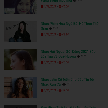
Vang Bóng Một Thời
-
1/18/2021
40:00
Nhạc Phim Hoa Ngữ Bất Hủ Theo Thời
3422
Gian
-
1/16/2021
44:34
Nhạc Hải Ngoại Sôi Động 2021 Bốc
3365
Lửa Tàu Về Quê Hương
-
1/15/2021
40:00
Nhạc Latin Cổ Điển Cho Các Tín Đồ
3602
Nhạc Xưa Cũ
-
1/13/2021
59:00
Bản Nhạc Thái Lan Gây Nghiện Trên