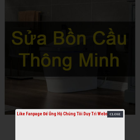
Like Fanpage Để Ủng Hộ Chúng Tôi Duy Trì Website