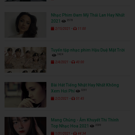
Nhạc Phim Đam Mỹ Thái Lan Hay Nhất
3578
2021
-
2/15/2021
11:00
Tuyển tập nhạc phim Hậu Duệ Mặt Trời
3424
-
2/4/2021
40:00
Bài Hát Tiếng Nhật Hay Nhất Không
3291
Xem Hơi Phí
-
2/2/2021
51:45
Mang Chủng - Âm Khuyết Thi Thính
3589
Top Nhạc Hoa 2021
-
1/31/2021
44:34