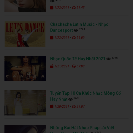
-
1/23/2021
51:45
Chachacha Latin Music - Nhạc
3794
Dancesport
-
1/23/2021
59:00
4396
Nhạc Quốc Tế Hay Nhất 2021
-
1/21/2021
59:00
Tuyển Tập 10 Ca Khúc Nhạc Mông Cổ
3678
Hay Nhất
-
1/20/2021
29:07
Những Bài Hát Nhạc Pháp Lời Việt
4242