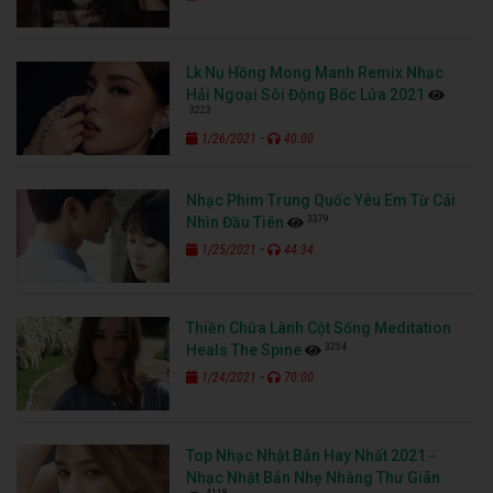
Lk Nụ Hồng Mong Manh Remix Nhạc
Hải Ngoại Sôi Động Bốc Lửa 2021
3223
-
1/26/2021
40:00
Nhạc Phim Trung Quốc Yêu Em Từ Cái
3379
Nhìn Đầu Tiên
-
1/25/2021
44:34
Thiền Chữa Lành Cột Sống Meditation
3254
Heals The Spine
-
1/24/2021
70:00
Top Nhạc Nhật Bản Hay Nhất 2021 -
Nhạc Nhật Bản Nhẹ Nhàng Thư Giãn
4118