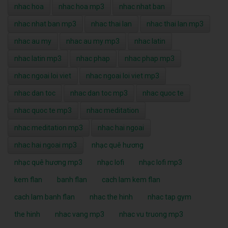
nhac hoa
nhac hoa mp3
nhac nhat ban
nhac nhat ban mp3
nhac thai lan
nhac thai lan mp3
nhac au my
nhac au my mp3
nhac latin
nhac latin mp3
nhac phap
nhac phap mp3
nhac ngoai loi viet
nhac ngoai loi viet mp3
nhac dan toc
nhac dan toc mp3
nhac quoc te
nhac quoc te mp3
nhac meditation
nhac meditation mp3
nhac hai ngoai
nhac hai ngoai mp3
nhạc quê hương
nhạc quê hương mp3
nhạc lofi
nhạc lofi mp3
kem flan
banh flan
cach lam kem flan
cach lam banh flan
nhac the hinh
nhac tap gym
the hinh
nhac vang mp3
nhac vu truong mp3