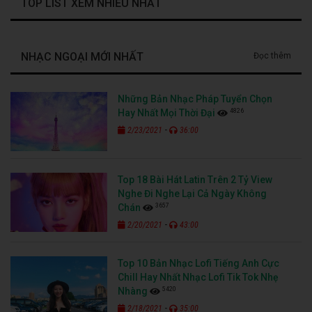
TOP LIST XEM NHIỀU NHẤT
NHẠC NGOẠI MỚI NHẤT
Đọc thêm
Những Bản Nhạc Pháp Tuyển Chọn
4826
Hay Nhất Mọi Thời Đại
-
2/23/2021
36:00
Top 18 Bài Hát Latin Trên 2 Tỷ View
Nghe Đi Nghe Lại Cả Ngày Không
3657
Chán
-
2/20/2021
43:00
Top 10 Bản Nhạc Lofi Tiếng Anh Cực
Chill Hay Nhất Nhạc Lofi Tik Tok Nhẹ
5420
Nhàng
-
2/18/2021
35:00