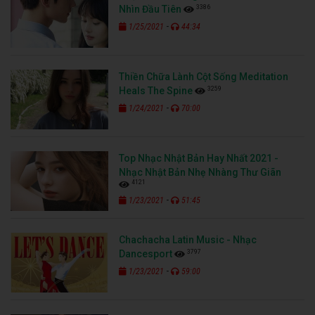
3386
Nhìn Đầu Tiên
-
1/25/2021
44:34
Thiền Chữa Lành Cột Sống Meditation
3259
Heals The Spine
-
1/24/2021
70:00
Top Nhạc Nhật Bản Hay Nhất 2021 -
Nhạc Nhật Bản Nhẹ Nhàng Thư Giãn
4121
-
1/23/2021
51:45
Chachacha Latin Music - Nhạc
3797
Dancesport
-
1/23/2021
59:00