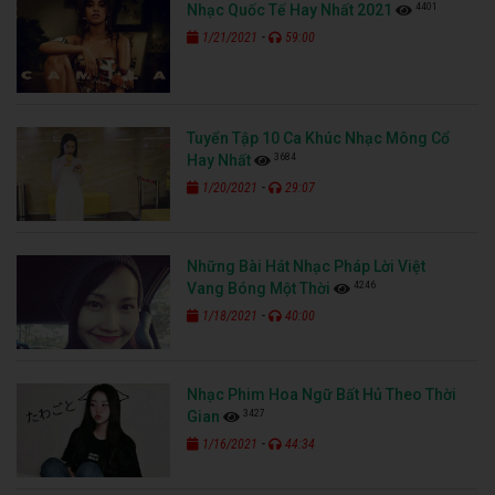
4401
Nhạc Quốc Tế Hay Nhất 2021
-
1/21/2021
59:00
Tuyển Tập 10 Ca Khúc Nhạc Mông Cổ
3684
Hay Nhất
-
1/20/2021
29:07
Những Bài Hát Nhạc Pháp Lời Việt
4246
Vang Bóng Một Thời
-
1/18/2021
40:00
Nhạc Phim Hoa Ngữ Bất Hủ Theo Thời
3427
Gian
-
1/16/2021
44:34