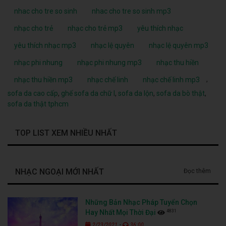
nhac cho tre so sinh
nhac cho tre so sinh mp3
nhạc cho trẻ
nhạc cho trẻ mp3
yêu thích nhạc
yêu thích nhạc mp3
nhạc lệ quyên
nhạc lệ quyên mp3
nhạc phi nhung
nhạc phi nhung mp3
nhạc thu hiền
,
nhạc thu hiền mp3
nhạc chế linh
nhạc chế linh mp3
sofa da cao cấp
,
ghế sofa da chữ l
,
sofa da lộn
,
sofa da bò thật
,
sofa da thật tphcm
TOP LIST XEM NHIỀU NHẤT
NHẠC NGOẠI MỚI NHẤT
Đọc thêm
Những Bản Nhạc Pháp Tuyển Chọn
4831
Hay Nhất Mọi Thời Đại
-
2/23/2021
36:00