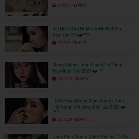
-
2/4/2021
40:00
Bài Hát Tiếng Nhật Hay Nhất Không
3294
Xem Hơi Phí
-
2/2/2021
51:45
Mang Chủng - Âm Khuyết Thi Thính
3593
Top Nhạc Hoa 2021
-
1/31/2021
44:34
Lk Nụ Hồng Mong Manh Remix Nhạc
Hải Ngoại Sôi Động Bốc Lửa 2021
3227
-
1/26/2021
40:00
Nhạc Phim Trung Quốc Yêu Em Từ Cái