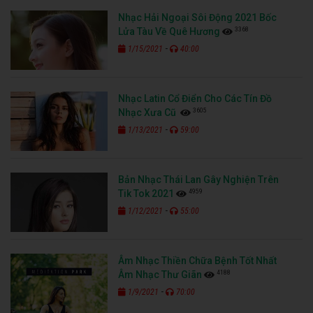
Nhạc Hải Ngoại Sôi Động 2021 Bốc
3368
Lửa Tàu Về Quê Hương
-
1/15/2021
40:00
Nhạc Latin Cổ Điển Cho Các Tín Đồ
3605
Nhạc Xưa Cũ
-
1/13/2021
59:00
Bản Nhạc Thái Lan Gây Nghiện Trên
4959
Tik Tok 2021
-
1/12/2021
55:00
Âm Nhạc Thiền Chữa Bệnh Tốt Nhất
4188
Âm Nhạc Thư Giãn
-
1/9/2021
70:00