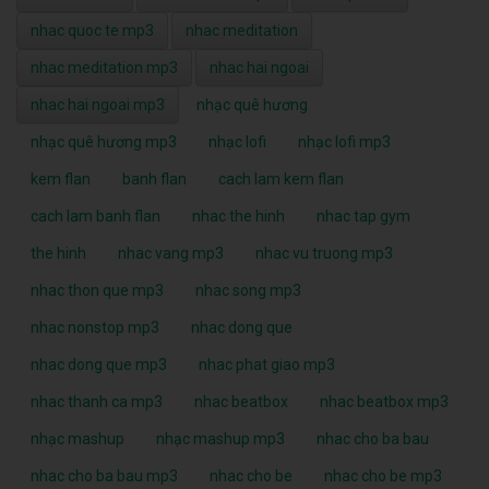
nhac quoc te mp3
nhac meditation
nhac meditation mp3
nhac hai ngoai
nhac hai ngoai mp3
nhạc quê hương
nhạc quê hương mp3
nhạc lofi
nhạc lofi mp3
kem flan
banh flan
cach lam kem flan
cach lam banh flan
nhac the hinh
nhac tap gym
the hinh
nhac vang mp3
nhac vu truong mp3
nhac thon que mp3
nhac song mp3
nhac nonstop mp3
nhac dong que
nhac dong que mp3
nhac phat giao mp3
nhac thanh ca mp3
nhac beatbox
nhac beatbox mp3
nhạc mashup
nhạc mashup mp3
nhac cho ba bau
nhac cho ba bau mp3
nhac cho be
nhac cho be mp3