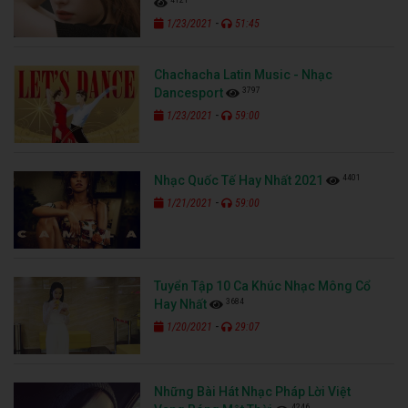
-
1/23/2021
51:45
Chachacha Latin Music - Nhạc
3797
Dancesport
-
1/23/2021
59:00
4401
Nhạc Quốc Tế Hay Nhất 2021
-
1/21/2021
59:00
Tuyển Tập 10 Ca Khúc Nhạc Mông Cổ
3684
Hay Nhất
-
1/20/2021
29:07
Những Bài Hát Nhạc Pháp Lời Việt
4246