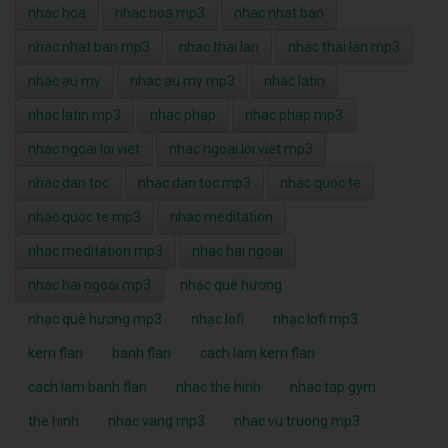
nhac hoa
nhac hoa mp3
nhac nhat ban
nhac nhat ban mp3
nhac thai lan
nhac thai lan mp3
nhac au my
nhac au my mp3
nhac latin
nhac latin mp3
nhac phap
nhac phap mp3
nhac ngoai loi viet
nhac ngoai loi viet mp3
nhac dan toc
nhac dan toc mp3
nhac quoc te
nhac quoc te mp3
nhac meditation
nhac meditation mp3
nhac hai ngoai
nhac hai ngoai mp3
nhạc quê hương
nhạc quê hương mp3
nhạc lofi
nhạc lofi mp3
kem flan
banh flan
cach lam kem flan
cach lam banh flan
nhac the hinh
nhac tap gym
the hinh
nhac vang mp3
nhac vu truong mp3