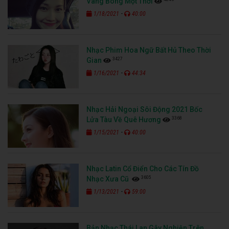
Vang Bóng Một Thời
-
1/18/2021
40:00
Nhạc Phim Hoa Ngữ Bất Hủ Theo Thời
3427
Gian
-
1/16/2021
44:34
Nhạc Hải Ngoại Sôi Động 2021 Bốc
3368
Lửa Tàu Về Quê Hương
-
1/15/2021
40:00
Nhạc Latin Cổ Điển Cho Các Tín Đồ
3605
Nhạc Xưa Cũ
-
1/13/2021
59:00
Bản Nhạc Thái Lan Gây Nghiện Trên