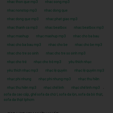
nhac thon que mp3
nhac song mp3
nhac nonstop mp3
nhac dong que
nhac dong que mp3
nhac phat giao mp3
nhac thanh ca mp3
nhac beatbox
nhac beatbox mp3
nhạc mashup
nhạc mashup mp3
nhac cho ba bau
nhac cho ba bau mp3
nhac cho be
nhac cho be mp3
nhac cho tre so sinh
nhac cho tre so sinh mp3
nhạc cho trẻ
nhạc cho trẻ mp3
yêu thích nhạc
yêu thích nhạc mp3
nhạc lệ quyên
nhạc lệ quyên mp3
nhạc phi nhung
nhạc phi nhung mp3
nhạc thu hiền
,
nhạc thu hiền mp3
nhạc chế linh
nhạc chế linh mp3
sofa da cao cấp
,
ghế sofa da chữ l
,
sofa da lộn
,
sofa da bò thật
,
sofa da thật tphcm