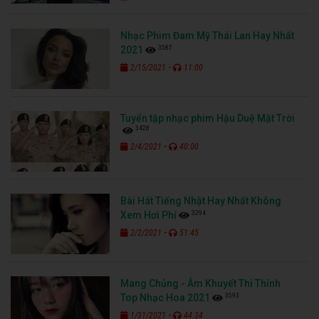
Nhạc Phim Đam Mỹ Thái Lan Hay Nhất
3587
2021
-
2/15/2021
11:00
Tuyển tập nhạc phim Hậu Duệ Mặt Trời
3428
-
2/4/2021
40:00
Bài Hát Tiếng Nhật Hay Nhất Không
3294
Xem Hơi Phí
-
2/2/2021
51:45
Mang Chủng - Âm Khuyết Thi Thính
3593
Top Nhạc Hoa 2021
-
1/31/2021
44:34