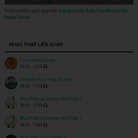
Từ khóa nhiều người quan tâm:
máy phát điện 3 pha
|
Sửa Máy Hút Bụi
Dyson
|
tivi cũ
NHẠC PHÁP LIÊN QUAN
Patricia Kass Songs
59:00
- 1525
Liên Khúc Nhạc Pháp Sôi Động
60:43
- 1768
Nhạc Pháp Lời Việt Hay Nhất Phần 2
30:55
- 1749
Nhạc Pháp Lời Việt Hay Nhất Phần 1
49:59
- 1685
Nhạc Pháp Xưa Cũ Phần 2