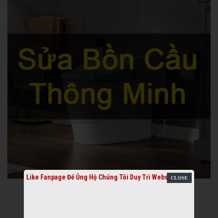
Like Fanpage Để Ủng Hộ Chúng Tôi Duy Trì Website