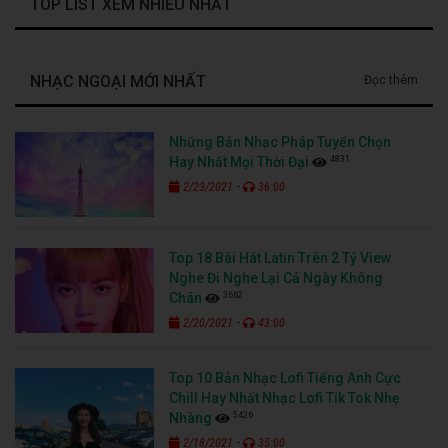
TOP LIST XEM NHIỀU NHẤT
NHẠC NGOẠI MỚI NHẤT
Đọc thêm
Những Bản Nhạc Pháp Tuyển Chọn
4831
Hay Nhất Mọi Thời Đại
-
2/23/2021
36:00
Top 18 Bài Hát Latin Trên 2 Tỷ View
Nghe Đi Nghe Lại Cả Ngày Không
3662
Chán
-
2/20/2021
43:00
Top 10 Bản Nhạc Lofi Tiếng Anh Cực
Chill Hay Nhất Nhạc Lofi Tik Tok Nhẹ
5426
Nhàng
-
2/18/2021
35:00