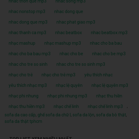
nhac thon que mp3
nhac song mp3
nhac nonstop mp3
nhac dong que
nhac dong que mp3
nhac phat giao mp3
nhac thanh ca mp3
nhac beatbox
nhac beatbox mp3
nhạc mashup
nhạc mashup mp3
nhac cho ba bau
nhac cho ba bau mp3
nhac cho be
nhac cho be mp3
nhac cho tre so sinh
nhac cho tre so sinh mp3
nhạc cho trẻ
nhạc cho trẻ mp3
yêu thích nhạc
yêu thích nhạc mp3
nhạc lệ quyên
nhạc lệ quyên mp3
nhạc phi nhung
nhạc phi nhung mp3
nhạc thu hiền
,
nhạc thu hiền mp3
nhạc chế linh
nhạc chế linh mp3
sofa da cao cấp
,
ghế sofa da chữ l
,
sofa da lộn
,
sofa da bò thật
,
sofa da thật tphcm