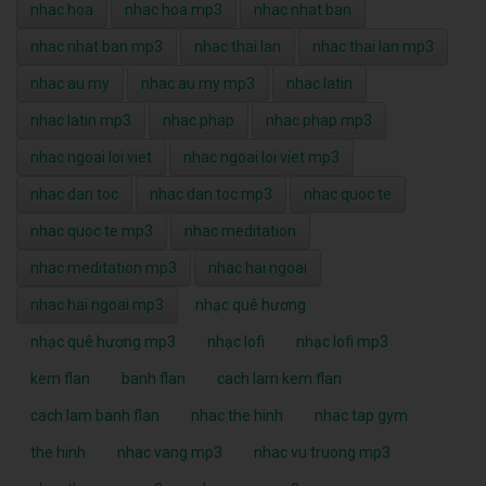
nhac hoa
nhac hoa mp3
nhac nhat ban
nhac nhat ban mp3
nhac thai lan
nhac thai lan mp3
nhac au my
nhac au my mp3
nhac latin
nhac latin mp3
nhac phap
nhac phap mp3
nhac ngoai loi viet
nhac ngoai loi viet mp3
nhac dan toc
nhac dan toc mp3
nhac quoc te
nhac quoc te mp3
nhac meditation
nhac meditation mp3
nhac hai ngoai
nhac hai ngoai mp3
nhạc quê hương
nhạc quê hương mp3
nhạc lofi
nhạc lofi mp3
kem flan
banh flan
cach lam kem flan
cach lam banh flan
nhac the hinh
nhac tap gym
the hinh
nhac vang mp3
nhac vu truong mp3