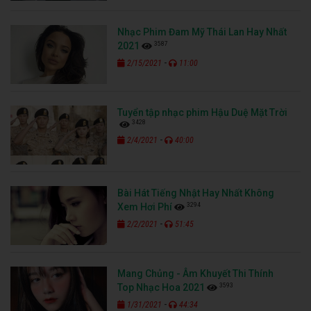
Nhạc Phim Đam Mỹ Thái Lan Hay Nhất
3587
2021
-
2/15/2021
11:00
Tuyển tập nhạc phim Hậu Duệ Mặt Trời
3428
-
2/4/2021
40:00
Bài Hát Tiếng Nhật Hay Nhất Không
3294
Xem Hơi Phí
-
2/2/2021
51:45
Mang Chủng - Âm Khuyết Thi Thính
3593
Top Nhạc Hoa 2021
-
1/31/2021
44:34