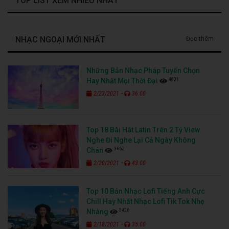
TOP LIST XEM NHIỀU NHẤT
NHẠC NGOẠI MỚI NHẤT
Đọc thêm
Những Bản Nhạc Pháp Tuyển Chọn
4831
Hay Nhất Mọi Thời Đại
-
2/23/2021
36:00
Top 18 Bài Hát Latin Trên 2 Tỷ View
Nghe Đi Nghe Lại Cả Ngày Không
3662
Chán
-
2/20/2021
43:00
Top 10 Bản Nhạc Lofi Tiếng Anh Cực
Chill Hay Nhất Nhạc Lofi Tik Tok Nhẹ
5426
Nhàng
-
2/18/2021
35:00