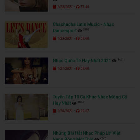
-
1/23/2021
51:45
Chachacha Latin Music - Nhạc
3797
Dancesport
-
1/23/2021
59:00
4401
Nhạc Quốc Tế Hay Nhất 2021
-
1/21/2021
59:00
Tuyển Tập 10 Ca Khúc Nhạc Mông Cổ
3684
Hay Nhất
-
1/20/2021
29:07
Những Bài Hát Nhạc Pháp Lời Việt
4246
Vang Bóng Một Thời