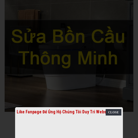
Like Fanpage Để Ủng Hộ Chúng Tôi Duy Trì Website