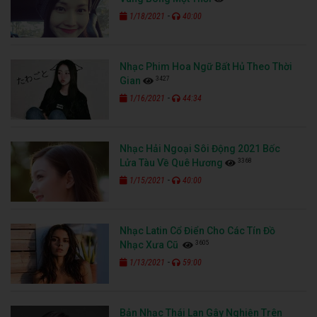
-
1/18/2021
40:00
Nhạc Phim Hoa Ngữ Bất Hủ Theo Thời
3427
Gian
-
1/16/2021
44:34
Nhạc Hải Ngoại Sôi Động 2021 Bốc
3368
Lửa Tàu Về Quê Hương
-
1/15/2021
40:00
Nhạc Latin Cổ Điển Cho Các Tín Đồ
3605
Nhạc Xưa Cũ
-
1/13/2021
59:00
Bản Nhạc Thái Lan Gây Nghiện Trên