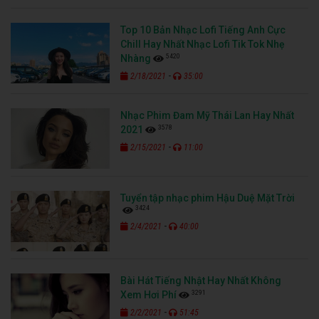
Top 10 Bản Nhạc Lofi Tiếng Anh Cực
Chill Hay Nhất Nhạc Lofi Tik Tok Nhẹ
5420
Nhàng
-
2/18/2021
35:00
Nhạc Phim Đam Mỹ Thái Lan Hay Nhất
3578
2021
-
2/15/2021
11:00
Tuyển tập nhạc phim Hậu Duệ Mặt Trời
3424
-
2/4/2021
40:00
Bài Hát Tiếng Nhật Hay Nhất Không
3291
Xem Hơi Phí
-
2/2/2021
51:45