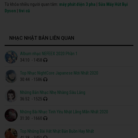
Từ khóa nhiều người quan tâm:
máy phát điện 3 pha
|
Sửa Máy Hút Bụi
Dyson
|
tivi cũ
NHẠC NHẬT BẢN LIÊN QUAN
Album nhạc NEFEEX 2020 Phần 1
34:10
- 1458
Top Nhạc NightCore Japanese Mới Nhất 2020
30:44
- 1586
Những Bản Nhạc Nhẹ Nhàng Sâu Lắng
36:52
- 1525
Những Bài Nhạc Tình Yêu Nhật Lãng Mãn Nhất 2020
31:30
- 1660
Top Những Bài Hát Nhật Bản Buồn Hay Nhất
41:38
- 3451