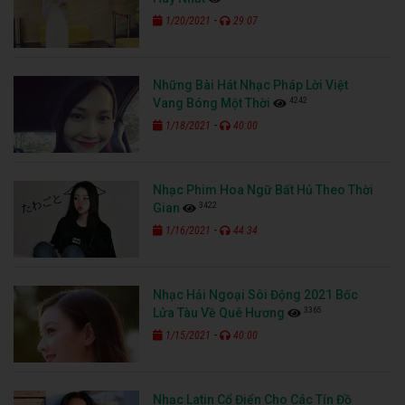
-
1/20/2021
29:07
Những Bài Hát Nhạc Pháp Lời Việt
4242
Vang Bóng Một Thời
-
1/18/2021
40:00
Nhạc Phim Hoa Ngữ Bất Hủ Theo Thời
3422
Gian
-
1/16/2021
44:34
Nhạc Hải Ngoại Sôi Động 2021 Bốc
3365
Lửa Tàu Về Quê Hương
-
1/15/2021
40:00
Nhạc Latin Cổ Điển Cho Các Tín Đồ