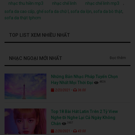
,
nhạc thu hiền mp3
nhạc chế linh
nhạc chế linh mp3
sofa da cao cấp
,
ghế sofa da chữ l
,
sofa da lộn
,
sofa da bò thật
,
sofa da thật tphcm
TOP LIST XEM NHIỀU NHẤT
NHẠC NGOẠI MỚI NHẤT
Đọc thêm
Những Bản Nhạc Pháp Tuyển Chọn
4826
Hay Nhất Mọi Thời Đại
-
2/23/2021
36:00
Top 18 Bài Hát Latin Trên 2 Tỷ View
Nghe Đi Nghe Lại Cả Ngày Không
3657
Chán
-
2/20/2021
43:00