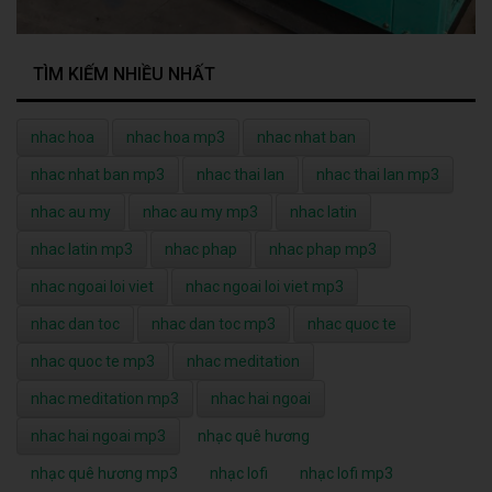
TÌM KIẾM NHIỀU NHẤT
nhac hoa
nhac hoa mp3
nhac nhat ban
nhac nhat ban mp3
nhac thai lan
nhac thai lan mp3
nhac au my
nhac au my mp3
nhac latin
nhac latin mp3
nhac phap
nhac phap mp3
nhac ngoai loi viet
nhac ngoai loi viet mp3
nhac dan toc
nhac dan toc mp3
nhac quoc te
nhac quoc te mp3
nhac meditation
nhac meditation mp3
nhac hai ngoai
nhac hai ngoai mp3
nhạc quê hương
nhạc quê hương mp3
nhạc lofi
nhạc lofi mp3