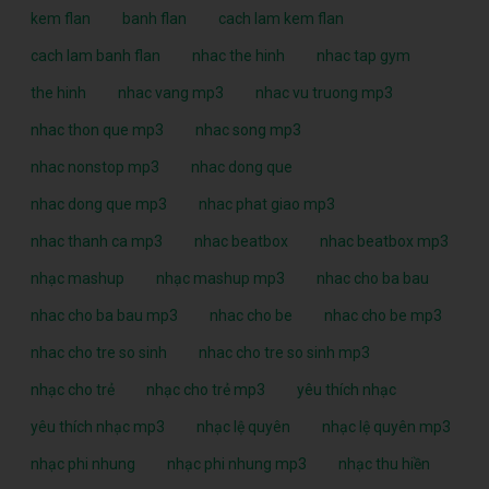
kem flan
banh flan
cach lam kem flan
cach lam banh flan
nhac the hinh
nhac tap gym
the hinh
nhac vang mp3
nhac vu truong mp3
nhac thon que mp3
nhac song mp3
nhac nonstop mp3
nhac dong que
nhac dong que mp3
nhac phat giao mp3
nhac thanh ca mp3
nhac beatbox
nhac beatbox mp3
nhạc mashup
nhạc mashup mp3
nhac cho ba bau
nhac cho ba bau mp3
nhac cho be
nhac cho be mp3
nhac cho tre so sinh
nhac cho tre so sinh mp3
nhạc cho trẻ
nhạc cho trẻ mp3
yêu thích nhạc
yêu thích nhạc mp3
nhạc lệ quyên
nhạc lệ quyên mp3
nhạc phi nhung
nhạc phi nhung mp3
nhạc thu hiền