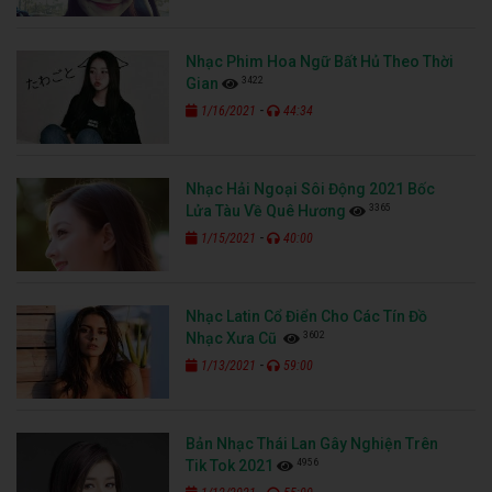
Nhạc Phim Hoa Ngữ Bất Hủ Theo Thời
3422
Gian
-
1/16/2021
44:34
Nhạc Hải Ngoại Sôi Động 2021 Bốc
3365
Lửa Tàu Về Quê Hương
-
1/15/2021
40:00
Nhạc Latin Cổ Điển Cho Các Tín Đồ
3602
Nhạc Xưa Cũ
-
1/13/2021
59:00
Bản Nhạc Thái Lan Gây Nghiện Trên
4956
Tik Tok 2021
-