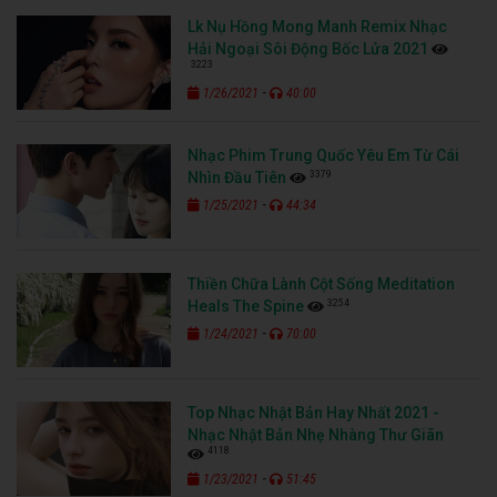
Lk Nụ Hồng Mong Manh Remix Nhạc
Hải Ngoại Sôi Động Bốc Lửa 2021
3223
-
1/26/2021
40:00
Nhạc Phim Trung Quốc Yêu Em Từ Cái
3379
Nhìn Đầu Tiên
-
1/25/2021
44:34
Thiền Chữa Lành Cột Sống Meditation
3254
Heals The Spine
-
1/24/2021
70:00
Top Nhạc Nhật Bản Hay Nhất 2021 -
Nhạc Nhật Bản Nhẹ Nhàng Thư Giãn
4118
-
1/23/2021
51:45