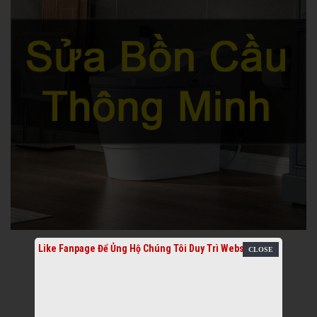
Like Fanpage Để Ủng Hộ Chúng Tôi Duy Trì Website