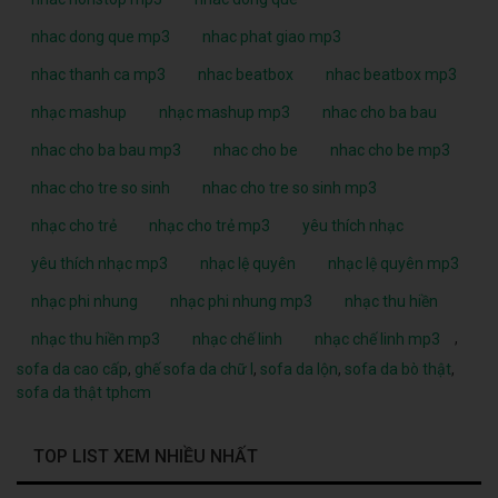
nhac dong que mp3
nhac phat giao mp3
nhac thanh ca mp3
nhac beatbox
nhac beatbox mp3
nhạc mashup
nhạc mashup mp3
nhac cho ba bau
nhac cho ba bau mp3
nhac cho be
nhac cho be mp3
nhac cho tre so sinh
nhac cho tre so sinh mp3
nhạc cho trẻ
nhạc cho trẻ mp3
yêu thích nhạc
yêu thích nhạc mp3
nhạc lệ quyên
nhạc lệ quyên mp3
nhạc phi nhung
nhạc phi nhung mp3
nhạc thu hiền
,
nhạc thu hiền mp3
nhạc chế linh
nhạc chế linh mp3
sofa da cao cấp
,
ghế sofa da chữ l
,
sofa da lộn
,
sofa da bò thật
,
sofa da thật tphcm
TOP LIST XEM NHIỀU NHẤT