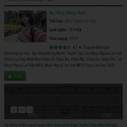
Nụ Hồng Mong Manh
Thể loại:
Nhạc Ngoại Lời Việt
Lượt nghe:
1574
Thời lượng:
37:51
4,7
★
3
người đánh giá
(nhacngoai.net) - Nụ Hồng Mong Manh. Tuyển Tập Các Nhạc Ngoại Lời Việt
Chọn Lọc Hay Nhất Như Châu Á, Châu Âu, Châu Mỹ, Châu Úc, Châu Phi, Tải
Nhạc Ngoại Lời Việt MP3, Nhạc Ngoại Lời Việt MP3 Chọn Lọc Hay 2020.
Tải về
00:01
37:51
Từ khóa nhiều người quan tâm:
máy phát điện 3 pha
|
Sửa Máy Hút Bụi