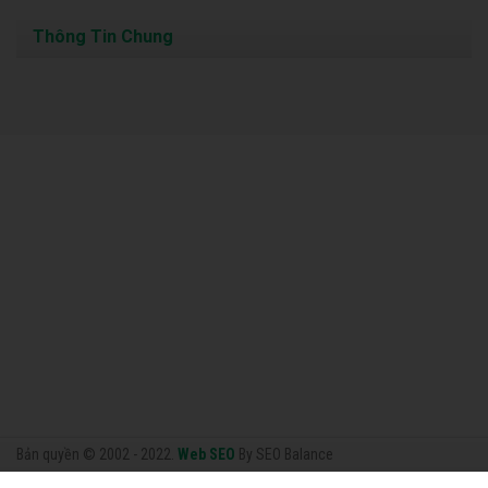
Thông Tin Chung
Bản quyền © 2002 - 2022.
Web SEO
By SEO Balance