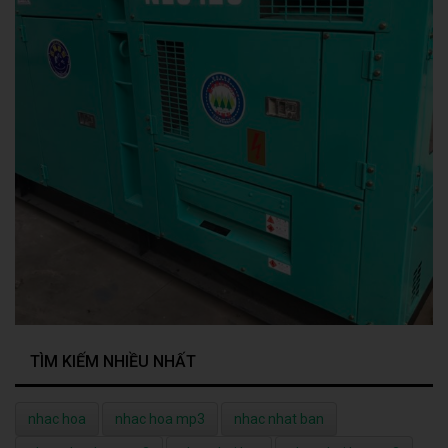
TÌM KIẾM NHIỀU NHẤT
nhac hoa
nhac hoa mp3
nhac nhat ban