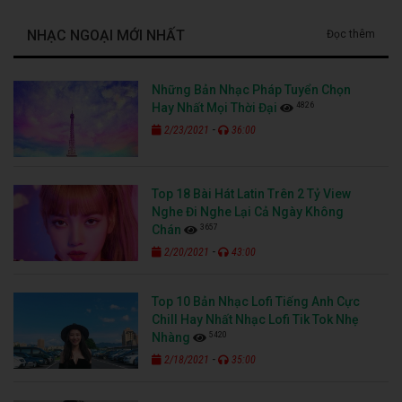
NHẠC NGOẠI MỚI NHẤT
Đọc thêm
Những Bản Nhạc Pháp Tuyển Chọn
4826
Hay Nhất Mọi Thời Đại
-
2/23/2021
36:00
Top 18 Bài Hát Latin Trên 2 Tỷ View
Nghe Đi Nghe Lại Cả Ngày Không
3657
Chán
-
2/20/2021
43:00
Top 10 Bản Nhạc Lofi Tiếng Anh Cực
Chill Hay Nhất Nhạc Lofi Tik Tok Nhẹ
5420
Nhàng
-
2/18/2021
35:00