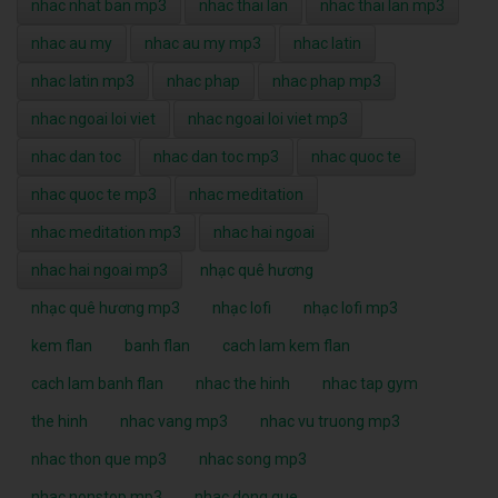
nhac nhat ban mp3
nhac thai lan
nhac thai lan mp3
nhac au my
nhac au my mp3
nhac latin
nhac latin mp3
nhac phap
nhac phap mp3
nhac ngoai loi viet
nhac ngoai loi viet mp3
nhac dan toc
nhac dan toc mp3
nhac quoc te
nhac quoc te mp3
nhac meditation
nhac meditation mp3
nhac hai ngoai
nhac hai ngoai mp3
nhạc quê hương
nhạc quê hương mp3
nhạc lofi
nhạc lofi mp3
kem flan
banh flan
cach lam kem flan
cach lam banh flan
nhac the hinh
nhac tap gym
the hinh
nhac vang mp3
nhac vu truong mp3
nhac thon que mp3
nhac song mp3
nhac nonstop mp3
nhac dong que