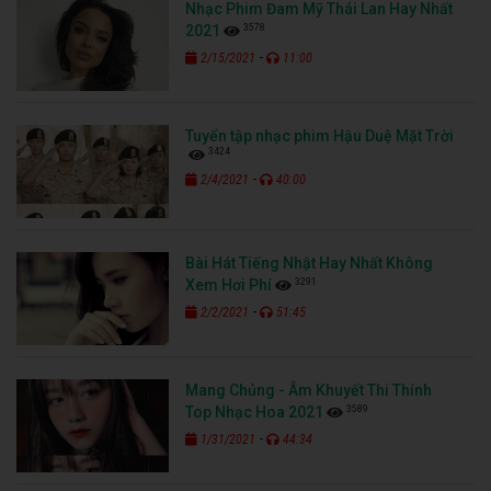
Nhạc Phim Đam Mỹ Thái Lan Hay Nhất
3578
2021
-
2/15/2021
11:00
Tuyển tập nhạc phim Hậu Duệ Mặt Trời
3424
-
2/4/2021
40:00
Bài Hát Tiếng Nhật Hay Nhất Không
3291
Xem Hơi Phí
-
2/2/2021
51:45
Mang Chủng - Âm Khuyết Thi Thính
3589
Top Nhạc Hoa 2021
-
1/31/2021
44:34