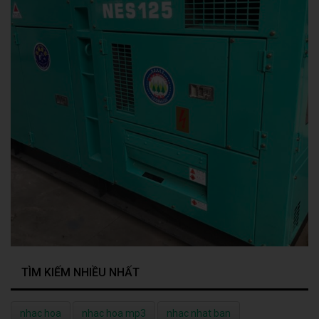
TÌM KIẾM NHIỀU NHẤT
nhac hoa
nhac hoa mp3
nhac nhat ban