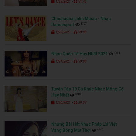
-
1/23/2021
51:45
Chachacha Latin Music - Nhạc
3797
Dancesport
-
1/23/2021
59:00
4401
Nhạc Quốc Tế Hay Nhất 2021
-
1/21/2021
59:00
Tuyển Tập 10 Ca Khúc Nhạc Mông Cổ
3684
Hay Nhất
-
1/20/2021
29:07
Những Bài Hát Nhạc Pháp Lời Việt
4246
Vang Bóng Một Thời