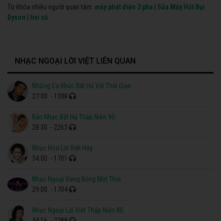
Từ khóa nhiều người quan tâm:
máy phát điện 3 pha
|
Sửa Máy Hút Bụi
Dyson
|
tivi cũ
NHẠC NGOẠI LỜI VIỆT LIÊN QUAN
Những Ca Khúc Bất Hủ Với Thời Gian
27:00
- 1388
Bản Nhạc Bất Hủ Thập Niên 90
28:30
- 2263
Nhạc Hoa Lời Việt Hay
34:00
- 1701
Nhạc Ngoại Vang Bóng Một Thời
29:00
- 1704
Nhạc Ngoại Lời Việt Thập Niên 80
44:16
- 2288