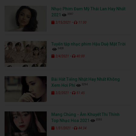
Nhạc Phim Đam Mỹ Thái Lan Hay Nhất
3587
2021
-
2/15/2021
11:00
Tuyển tập nhạc phim Hậu Duệ Mặt Trời
3428
-
2/4/2021
40:00
Bài Hát Tiếng Nhật Hay Nhất Không
3294
Xem Hơi Phí
-
2/2/2021
51:45
Mang Chủng - Âm Khuyết Thi Thính
3593
Top Nhạc Hoa 2021
-
1/31/2021
44:34