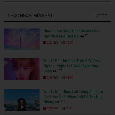
NHẠC NGOẠI MỚI NHẤT
Đọc thêm
Những Bản Nhạc Pháp Tuyển Chọn
4831
Hay Nhất Mọi Thời Đại
-
2/23/2021
36:00
Top 18 Bài Hát Latin Trên 2 Tỷ View
Nghe Đi Nghe Lại Cả Ngày Không
3662
Chán
-
2/20/2021
43:00
Top 10 Bản Nhạc Lofi Tiếng Anh Cực
Chill Hay Nhất Nhạc Lofi Tik Tok Nhẹ
5426
Nhàng
-
2/18/2021
35:00