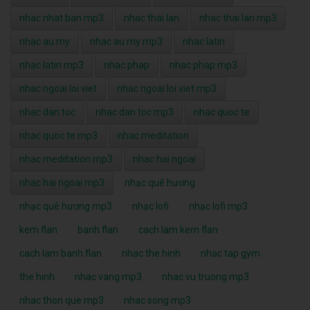
nhac nhat ban mp3
nhac thai lan
nhac thai lan mp3
nhac au my
nhac au my mp3
nhac latin
nhac latin mp3
nhac phap
nhac phap mp3
nhac ngoai loi viet
nhac ngoai loi viet mp3
nhac dan toc
nhac dan toc mp3
nhac quoc te
nhac quoc te mp3
nhac meditation
nhac meditation mp3
nhac hai ngoai
nhac hai ngoai mp3
nhạc quê hương
nhạc quê hương mp3
nhạc lofi
nhạc lofi mp3
kem flan
banh flan
cach lam kem flan
cach lam banh flan
nhac the hinh
nhac tap gym
the hinh
nhac vang mp3
nhac vu truong mp3
nhac thon que mp3
nhac song mp3