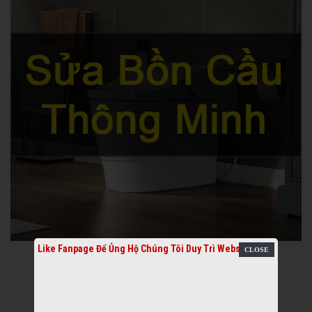
Like Fanpage Để Ủng Hộ Chúng Tôi Duy Trì Website