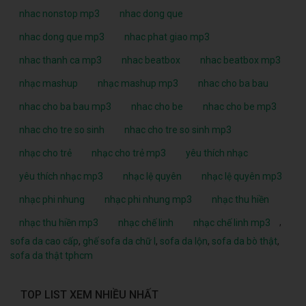
nhac nonstop mp3
nhac dong que
nhac dong que mp3
nhac phat giao mp3
nhac thanh ca mp3
nhac beatbox
nhac beatbox mp3
nhạc mashup
nhạc mashup mp3
nhac cho ba bau
nhac cho ba bau mp3
nhac cho be
nhac cho be mp3
nhac cho tre so sinh
nhac cho tre so sinh mp3
nhạc cho trẻ
nhạc cho trẻ mp3
yêu thích nhạc
yêu thích nhạc mp3
nhạc lệ quyên
nhạc lệ quyên mp3
nhạc phi nhung
nhạc phi nhung mp3
nhạc thu hiền
,
nhạc thu hiền mp3
nhạc chế linh
nhạc chế linh mp3
sofa da cao cấp
,
ghế sofa da chữ l
,
sofa da lộn
,
sofa da bò thật
,
sofa da thật tphcm
TOP LIST XEM NHIỀU NHẤT