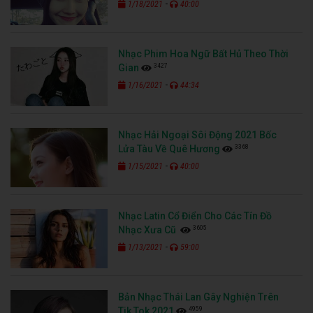
-
1/18/2021
40:00
Nhạc Phim Hoa Ngữ Bất Hủ Theo Thời
3427
Gian
-
1/16/2021
44:34
Nhạc Hải Ngoại Sôi Động 2021 Bốc
3368
Lửa Tàu Về Quê Hương
-
1/15/2021
40:00
Nhạc Latin Cổ Điển Cho Các Tín Đồ
3605
Nhạc Xưa Cũ
-
1/13/2021
59:00
Bản Nhạc Thái Lan Gây Nghiện Trên
4959
Tik Tok 2021