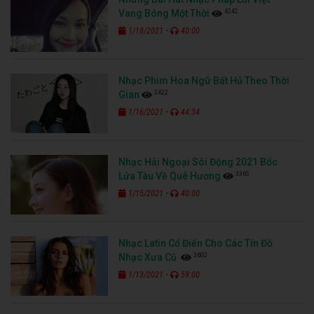
4242
Vang Bóng Một Thời
-
1/18/2021
40:00
Nhạc Phim Hoa Ngữ Bất Hủ Theo Thời
3422
Gian
-
1/16/2021
44:34
Nhạc Hải Ngoại Sôi Động 2021 Bốc
3365
Lửa Tàu Về Quê Hương
-
1/15/2021
40:00
Nhạc Latin Cổ Điển Cho Các Tín Đồ
3602
Nhạc Xưa Cũ
-
1/13/2021
59:00