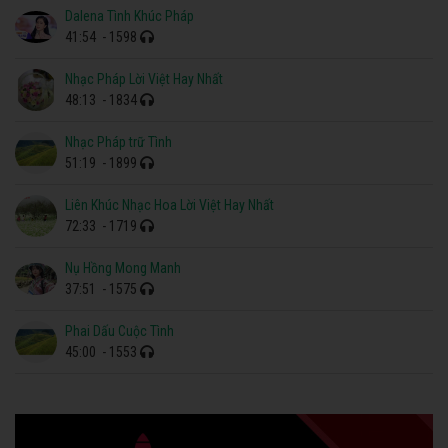
Dalena Tình Khúc Pháp
41:54
- 1598
Nhạc Pháp Lời Việt Hay Nhất
48:13
- 1834
Nhạc Pháp trữ Tình
51:19
- 1899
Liên Khúc Nhạc Hoa Lời Việt Hay Nhất
72:33
- 1719
Nụ Hồng Mong Manh
37:51
- 1575
Phai Dấu Cuộc Tình
45:00
- 1553