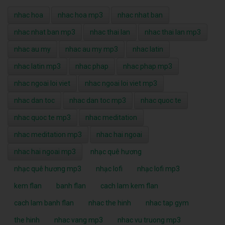
nhac hoa
nhac hoa mp3
nhac nhat ban
nhac nhat ban mp3
nhac thai lan
nhac thai lan mp3
nhac au my
nhac au my mp3
nhac latin
nhac latin mp3
nhac phap
nhac phap mp3
nhac ngoai loi viet
nhac ngoai loi viet mp3
nhac dan toc
nhac dan toc mp3
nhac quoc te
nhac quoc te mp3
nhac meditation
nhac meditation mp3
nhac hai ngoai
nhac hai ngoai mp3
nhạc quê hương
nhạc quê hương mp3
nhạc lofi
nhạc lofi mp3
kem flan
banh flan
cach lam kem flan
cach lam banh flan
nhac the hinh
nhac tap gym
the hinh
nhac vang mp3
nhac vu truong mp3