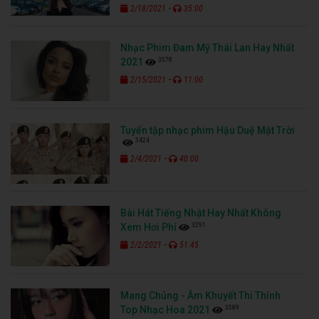
-
2/18/2021
35:00
Nhạc Phim Đam Mỹ Thái Lan Hay Nhất
3578
2021
-
2/15/2021
11:00
Tuyển tập nhạc phim Hậu Duệ Mặt Trời
3424
-
2/4/2021
40:00
Bài Hát Tiếng Nhật Hay Nhất Không
3291
Xem Hơi Phí
-
2/2/2021
51:45
Mang Chủng - Âm Khuyết Thi Thính
3589
Top Nhạc Hoa 2021