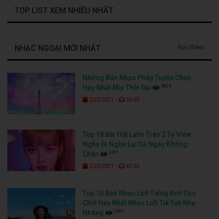
TOP LIST XEM NHIỀU NHẤT
NHẠC NGOẠI MỚI NHẤT
Đọc thêm
Những Bản Nhạc Pháp Tuyển Chọn
4826
Hay Nhất Mọi Thời Đại
-
2/23/2021
36:00
Top 18 Bài Hát Latin Trên 2 Tỷ View
Nghe Đi Nghe Lại Cả Ngày Không
3657
Chán
-
2/20/2021
43:00
Top 10 Bản Nhạc Lofi Tiếng Anh Cực
Chill Hay Nhất Nhạc Lofi Tik Tok Nhẹ
5420
Nhàng