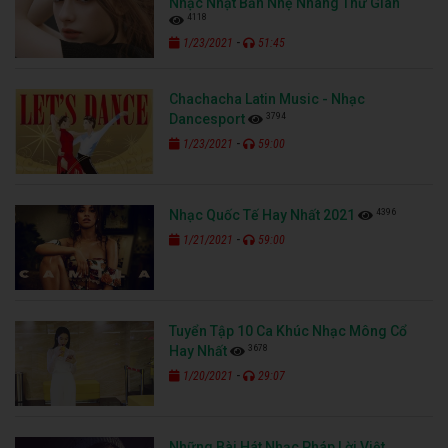
Nhạc Nhật Bản Nhẹ Nhàng Thư Giãn
4118
-
1/23/2021
51:45
Chachacha Latin Music - Nhạc
3794
Dancesport
-
1/23/2021
59:00
4396
Nhạc Quốc Tế Hay Nhất 2021
-
1/21/2021
59:00
Tuyển Tập 10 Ca Khúc Nhạc Mông Cổ
3678
Hay Nhất
-
1/20/2021
29:07
Những Bài Hát Nhạc Pháp Lời Việt