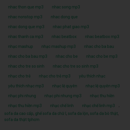
nhac thon que mp3
nhac song mp3
nhac nonstop mp3
nhac dong que
nhac dong que mp3
nhac phat giao mp3
nhac thanh ca mp3
nhac beatbox
nhac beatbox mp3
nhạc mashup
nhạc mashup mp3
nhac cho ba bau
nhac cho ba bau mp3
nhac cho be
nhac cho be mp3
nhac cho tre so sinh
nhac cho tre so sinh mp3
nhạc cho trẻ
nhạc cho trẻ mp3
yêu thích nhạc
yêu thích nhạc mp3
nhạc lệ quyên
nhạc lệ quyên mp3
nhạc phi nhung
nhạc phi nhung mp3
nhạc thu hiền
,
nhạc thu hiền mp3
nhạc chế linh
nhạc chế linh mp3
sofa da cao cấp
,
ghế sofa da chữ l
,
sofa da lộn
,
sofa da bò thật
,
sofa da thật tphcm