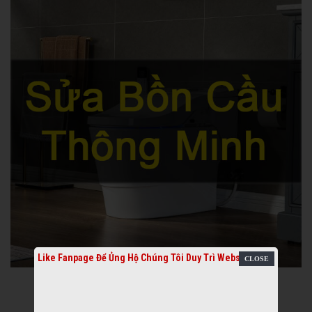
Like Fanpage Để Ủng Hộ Chúng Tôi Duy Trì Website