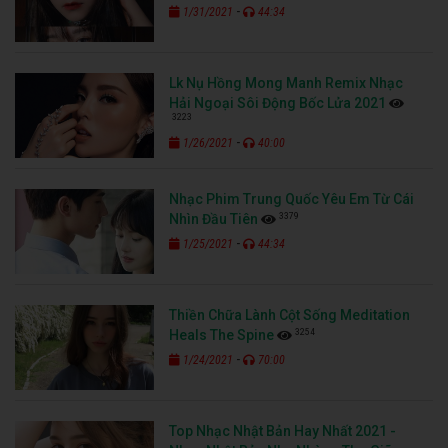
-
1/31/2021
44:34
Lk Nụ Hồng Mong Manh Remix Nhạc
Hải Ngoại Sôi Động Bốc Lửa 2021
3223
-
1/26/2021
40:00
Nhạc Phim Trung Quốc Yêu Em Từ Cái
3379
Nhìn Đầu Tiên
-
1/25/2021
44:34
Thiền Chữa Lành Cột Sống Meditation
3254
Heals The Spine
-
1/24/2021
70:00
Top Nhạc Nhật Bản Hay Nhất 2021 -