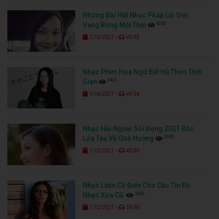
Những Bài Hát Nhạc Pháp Lời Việt
4242
Vang Bóng Một Thời
-
1/18/2021
40:00
Nhạc Phim Hoa Ngữ Bất Hủ Theo Thời
3422
Gian
-
1/16/2021
44:34
Nhạc Hải Ngoại Sôi Động 2021 Bốc
3365
Lửa Tàu Về Quê Hương
-
1/15/2021
40:00
Nhạc Latin Cổ Điển Cho Các Tín Đồ
3602
Nhạc Xưa Cũ
-
1/13/2021
59:00