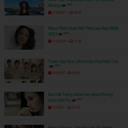
5420
Nhàng
-
2/18/2021
35:00
Nhạc Phim Đam Mỹ Thái Lan Hay Nhất
3578
2021
-
2/15/2021
11:00
Tuyển tập nhạc phim Hậu Duệ Mặt Trời
3424
-
2/4/2021
40:00
Bài Hát Tiếng Nhật Hay Nhất Không
3291
Xem Hơi Phí
-
2/2/2021
51:45
Mang Chủng - Âm Khuyết Thi Thính