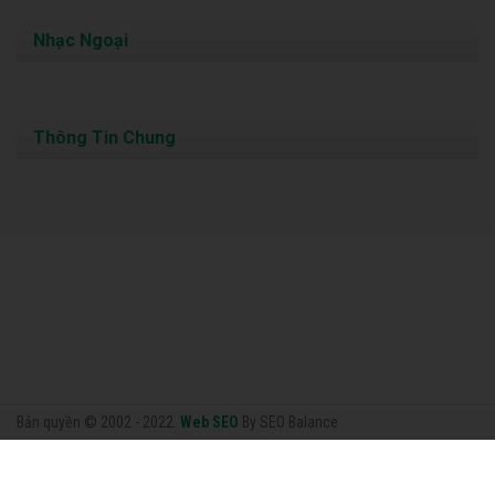
Nhạc Ngoại
Thông Tin Chung
Bản quyền © 2002 - 2022.
Web SEO
By SEO Balance