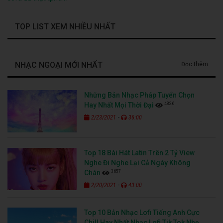
TOP LIST XEM NHIỀU NHẤT
NHẠC NGOẠI MỚI NHẤT
Đọc thêm
Những Bản Nhạc Pháp Tuyển Chọn
4826
Hay Nhất Mọi Thời Đại
-
2/23/2021
36:00
Top 18 Bài Hát Latin Trên 2 Tỷ View
Nghe Đi Nghe Lại Cả Ngày Không
3657
Chán
-
2/20/2021
43:00
Top 10 Bản Nhạc Lofi Tiếng Anh Cực
Chill Hay Nhất Nhạc Lofi Tik Tok Nhẹ