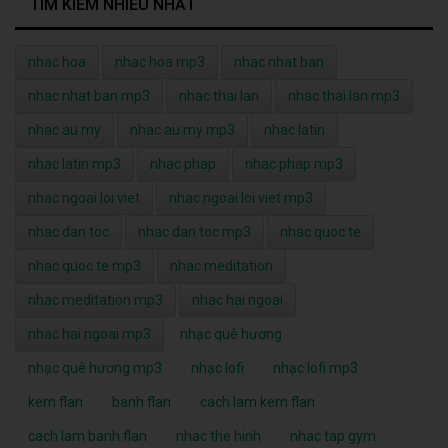
TÌM KIẾM NHIỀU NHẤT
nhac hoa
nhac hoa mp3
nhac nhat ban
nhac nhat ban mp3
nhac thai lan
nhac thai lan mp3
nhac au my
nhac au my mp3
nhac latin
nhac latin mp3
nhac phap
nhac phap mp3
nhac ngoai loi viet
nhac ngoai loi viet mp3
nhac dan toc
nhac dan toc mp3
nhac quoc te
nhac quoc te mp3
nhac meditation
nhac meditation mp3
nhac hai ngoai
nhac hai ngoai mp3
nhạc quê hương
nhạc quê hương mp3
nhạc lofi
nhạc lofi mp3
kem flan
banh flan
cach lam kem flan
cach lam banh flan
nhac the hinh
nhac tap gym