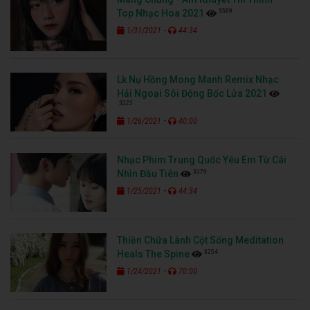
3589
Top Nhạc Hoa 2021
-
1/31/2021
44:34
Lk Nụ Hồng Mong Manh Remix Nhạc
Hải Ngoại Sôi Động Bốc Lửa 2021
3223
-
1/26/2021
40:00
Nhạc Phim Trung Quốc Yêu Em Từ Cái
3379
Nhìn Đầu Tiên
-
1/25/2021
44:34
Thiền Chữa Lành Cột Sống Meditation
3254
Heals The Spine
-
1/24/2021
70:00