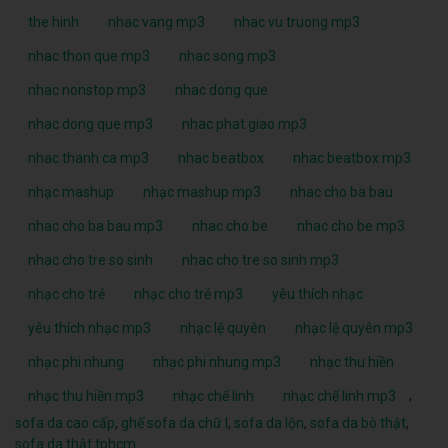
the hinh
nhac vang mp3
nhac vu truong mp3
nhac thon que mp3
nhac song mp3
nhac nonstop mp3
nhac dong que
nhac dong que mp3
nhac phat giao mp3
nhac thanh ca mp3
nhac beatbox
nhac beatbox mp3
nhạc mashup
nhạc mashup mp3
nhac cho ba bau
nhac cho ba bau mp3
nhac cho be
nhac cho be mp3
nhac cho tre so sinh
nhac cho tre so sinh mp3
nhạc cho trẻ
nhạc cho trẻ mp3
yêu thích nhạc
yêu thích nhạc mp3
nhạc lệ quyên
nhạc lệ quyên mp3
nhạc phi nhung
nhạc phi nhung mp3
nhạc thu hiền
,
nhạc thu hiền mp3
nhạc chế linh
nhạc chế linh mp3
sofa da cao cấp
,
ghế sofa da chữ l
,
sofa da lộn
,
sofa da bò thật
,
sofa da thật tphcm