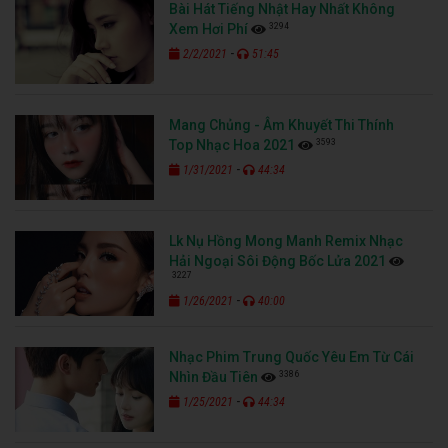
Bài Hát Tiếng Nhật Hay Nhất Không
3294
Xem Hơi Phí
-
2/2/2021
51:45
Mang Chủng - Âm Khuyết Thi Thính
3593
Top Nhạc Hoa 2021
-
1/31/2021
44:34
Lk Nụ Hồng Mong Manh Remix Nhạc
Hải Ngoại Sôi Động Bốc Lửa 2021
3227
-
1/26/2021
40:00
Nhạc Phim Trung Quốc Yêu Em Từ Cái
3386
Nhìn Đầu Tiên
-
1/25/2021
44:34