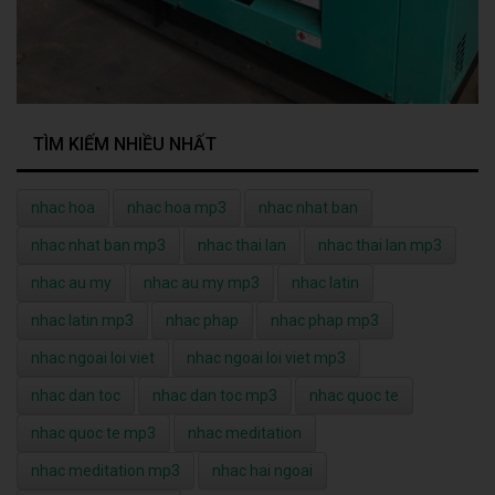
TÌM KIẾM NHIỀU NHẤT
nhac hoa
nhac hoa mp3
nhac nhat ban
nhac nhat ban mp3
nhac thai lan
nhac thai lan mp3
nhac au my
nhac au my mp3
nhac latin
nhac latin mp3
nhac phap
nhac phap mp3
nhac ngoai loi viet
nhac ngoai loi viet mp3
nhac dan toc
nhac dan toc mp3
nhac quoc te
nhac quoc te mp3
nhac meditation
nhac meditation mp3
nhac hai ngoai