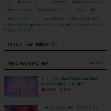
yêu thích nhạc mp3
nhạc lệ quyên
nhạc lệ quyên mp3
nhạc phi nhung
nhạc phi nhung mp3
nhạc thu hiền
,
nhạc thu hiền mp3
nhạc chế linh
nhạc chế linh mp3
sofa da cao cấp
,
ghế sofa da chữ l
,
sofa da lộn
,
sofa da bò thật
,
sofa da thật tphcm
TOP LIST XEM NHIỀU NHẤT
NHẠC NGOẠI MỚI NHẤT
Đọc thêm
Những Bản Nhạc Pháp Tuyển Chọn
4831
Hay Nhất Mọi Thời Đại
-
2/23/2021
36:00
Top 18 Bài Hát Latin Trên 2 Tỷ View