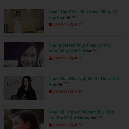
Tuyển Tập 10 Ca Khúc Nhạc Mông Cổ
3684
Hay Nhất
-
1/20/2021
29:07
Những Bài Hát Nhạc Pháp Lời Việt
4246
Vang Bóng Một Thời
-
1/18/2021
40:00
Nhạc Phim Hoa Ngữ Bất Hủ Theo Thời
3427
Gian
-
1/16/2021
44:34
Nhạc Hải Ngoại Sôi Động 2021 Bốc
3368
Lửa Tàu Về Quê Hương
-
1/15/2021
40:00