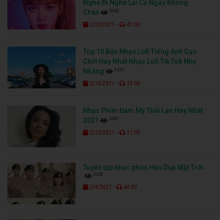
Nghe Đi Nghe Lại Cả Ngày Không
3662
Chán
-
2/20/2021
43:00
Top 10 Bản Nhạc Lofi Tiếng Anh Cực
Chill Hay Nhất Nhạc Lofi Tik Tok Nhẹ
5426
Nhàng
-
2/18/2021
35:00
Nhạc Phim Đam Mỹ Thái Lan Hay Nhất
3587
2021
-
2/15/2021
11:00
Tuyển tập nhạc phim Hậu Duệ Mặt Trời
3428
-
2/4/2021
40:00