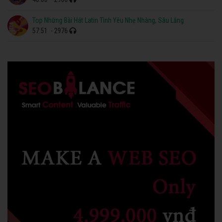
Top Những Bài Hát Latin Tình Yêu Nhẹ Nhàng, Sâu Lắng
57:51
- 2976