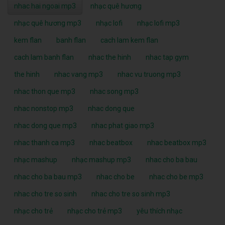
nhac hai ngoai mp3
nhạc quê hương
nhạc quê hương mp3
nhạc lofi
nhạc lofi mp3
kem flan
banh flan
cach lam kem flan
cach lam banh flan
nhac the hinh
nhac tap gym
the hinh
nhac vang mp3
nhac vu truong mp3
nhac thon que mp3
nhac song mp3
nhac nonstop mp3
nhac dong que
nhac dong que mp3
nhac phat giao mp3
nhac thanh ca mp3
nhac beatbox
nhac beatbox mp3
nhạc mashup
nhạc mashup mp3
nhac cho ba bau
nhac cho ba bau mp3
nhac cho be
nhac cho be mp3
nhac cho tre so sinh
nhac cho tre so sinh mp3
nhạc cho trẻ
nhạc cho trẻ mp3
yêu thích nhạc