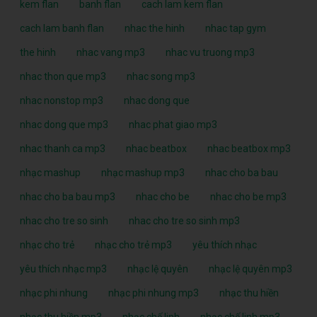
kem flan
banh flan
cach lam kem flan
cach lam banh flan
nhac the hinh
nhac tap gym
the hinh
nhac vang mp3
nhac vu truong mp3
nhac thon que mp3
nhac song mp3
nhac nonstop mp3
nhac dong que
nhac dong que mp3
nhac phat giao mp3
nhac thanh ca mp3
nhac beatbox
nhac beatbox mp3
nhạc mashup
nhạc mashup mp3
nhac cho ba bau
nhac cho ba bau mp3
nhac cho be
nhac cho be mp3
nhac cho tre so sinh
nhac cho tre so sinh mp3
nhạc cho trẻ
nhạc cho trẻ mp3
yêu thích nhạc
yêu thích nhạc mp3
nhạc lệ quyên
nhạc lệ quyên mp3
nhạc phi nhung
nhạc phi nhung mp3
nhạc thu hiền
,
nhạc thu hiền mp3
nhạc chế linh
nhạc chế linh mp3