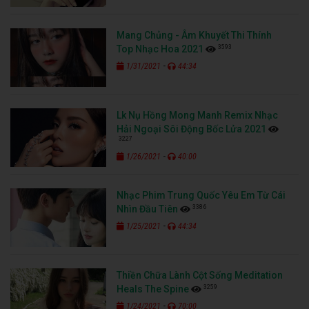
Mang Chủng - Âm Khuyết Thi Thính
3593
Top Nhạc Hoa 2021
-
1/31/2021
44:34
Lk Nụ Hồng Mong Manh Remix Nhạc
Hải Ngoại Sôi Động Bốc Lửa 2021
3227
-
1/26/2021
40:00
Nhạc Phim Trung Quốc Yêu Em Từ Cái
3386
Nhìn Đầu Tiên
-
1/25/2021
44:34
Thiền Chữa Lành Cột Sống Meditation
3259
Heals The Spine
-
1/24/2021
70:00