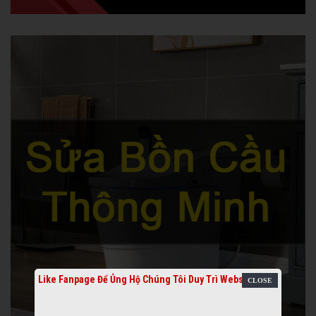
Like Fanpage Để Ủng Hộ Chúng Tôi Duy Trì Website