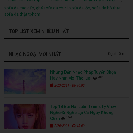
sofa da cao cấp
,
ghế sofa da chữ l
,
sofa da lộn
,
sofa da bò thật
,
sofa da thật tphcm
TOP LIST XEM NHIỀU NHẤT
NHẠC NGOẠI MỚI NHẤT
Đọc thêm
Những Bản Nhạc Pháp Tuyển Chọn
4831
Hay Nhất Mọi Thời Đại
-
2/23/2021
36:00
Top 18 Bài Hát Latin Trên 2 Tỷ View
Nghe Đi Nghe Lại Cả Ngày Không
3662
Chán
-
2/20/2021
43:00