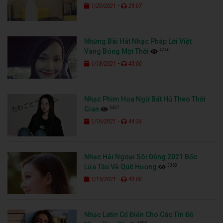
-
1/20/2021
29:07
Những Bài Hát Nhạc Pháp Lời Việt
4246
Vang Bóng Một Thời
-
1/18/2021
40:00
Nhạc Phim Hoa Ngữ Bất Hủ Theo Thời
3427
Gian
-
1/16/2021
44:34
Nhạc Hải Ngoại Sôi Động 2021 Bốc
3368
Lửa Tàu Về Quê Hương
-
1/15/2021
40:00
Nhạc Latin Cổ Điển Cho Các Tín Đồ
3605