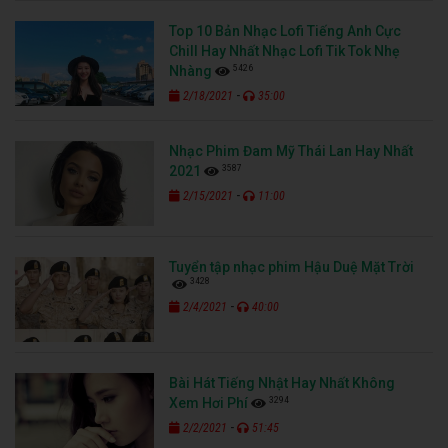
Top 10 Bản Nhạc Lofi Tiếng Anh Cực
Chill Hay Nhất Nhạc Lofi Tik Tok Nhẹ
5426
Nhàng
-
2/18/2021
35:00
Nhạc Phim Đam Mỹ Thái Lan Hay Nhất
3587
2021
-
2/15/2021
11:00
Tuyển tập nhạc phim Hậu Duệ Mặt Trời
3428
-
2/4/2021
40:00
Bài Hát Tiếng Nhật Hay Nhất Không
3294
Xem Hơi Phí
-
2/2/2021
51:45