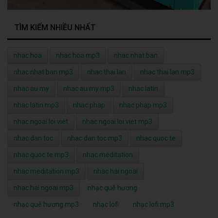
TÌM KIẾM NHIỀU NHẤT
nhac hoa
nhac hoa mp3
nhac nhat ban
nhac nhat ban mp3
nhac thai lan
nhac thai lan mp3
nhac au my
nhac au my mp3
nhac latin
nhac latin mp3
nhac phap
nhac phap mp3
nhac ngoai loi viet
nhac ngoai loi viet mp3
nhac dan toc
nhac dan toc mp3
nhac quoc te
nhac quoc te mp3
nhac meditation
nhac meditation mp3
nhac hai ngoai
nhac hai ngoai mp3
nhạc quê hương
nhạc quê hương mp3
nhạc lofi
nhạc lofi mp3