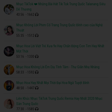
Nhạc TikTok ❤️ Những Bài Hát Tik Tok Trung Quốc Talanang Siêu
Dễ Thương
43:56
- 1662
Nhạc Không Lời Phim Cổ Trang Trung Quốc Đỉnh cao của Nghệ
Thuật
55:35
- 1512
Nhạc Hoa Lời Việt Trẻ Xưa 9x Hay Chấn Động Con Tim Hay Nhất
Một Thời
53:16
- 1330
Nhạc Hoa Không Lời Êm Dịu Tĩnh Tâm - Thư Giãn Nhẹ Nhàng
58:33
- 1592
Nhạc Hoa Hay Nhất Mọi Thời Đại Hoa Ngữ Tuyệt Đỉnh
48:50
- 1447
Liên Khúc Nhạc TikTok Trung Quốc Remix Hay Nhất 2020 Nhạc
Sàn Trung Quốc
77:30
- 1585