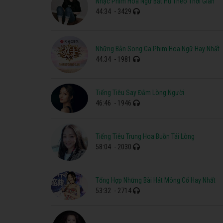
Nhạc Phim Hoa Ngữ Bất Hủ Theo Thời Gian
44:34
- 3429
Những Bản Song Ca Phim Hoa Ngữ Hay Nhất
44:34
- 1981
Tiếng Tiêu Say Đắm Lòng Người
46:46
- 1946
Tiếng Tiêu Trung Hoa Buồn Tái Lòng
58:04
- 2030
Tổng Hợp Những Bài Hát Mông Cổ Hay Nhất
53:32
- 2714