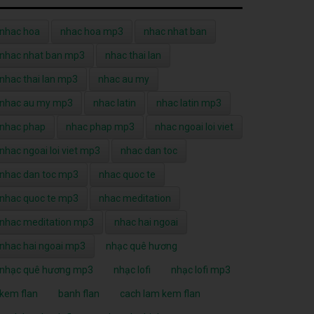
nhac hoa
nhac hoa mp3
nhac nhat ban
nhac nhat ban mp3
nhac thai lan
nhac thai lan mp3
nhac au my
nhac au my mp3
nhac latin
nhac latin mp3
nhac phap
nhac phap mp3
nhac ngoai loi viet
nhac ngoai loi viet mp3
nhac dan toc
nhac dan toc mp3
nhac quoc te
nhac quoc te mp3
nhac meditation
nhac meditation mp3
nhac hai ngoai
nhac hai ngoai mp3
nhạc quê hương
nhạc quê hương mp3
nhạc lofi
nhạc lofi mp3
kem flan
banh flan
cach lam kem flan