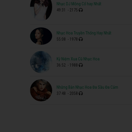
Nhạc DJ Mông Cổ hay Nhất
49:31
- 2175
Nhạc Hoa Truyền Thống Hay Nhất
55:08
- 1978
Kỷ Niệm Xua Cũ Nhạc Hoa
36:52
- 1988
Những Bản Nhạc Hoa Đa Sầu Đa Cảm
37:48
- 2058