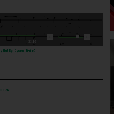
33:16
y Hút Bụi Dyson
|
tivi cũ
u Tiên