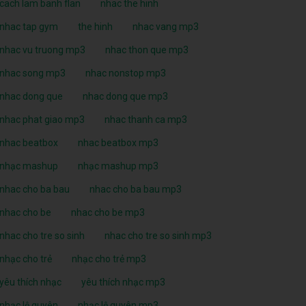
cach lam banh flan
nhac the hinh
nhac tap gym
the hinh
nhac vang mp3
nhac vu truong mp3
nhac thon que mp3
nhac song mp3
nhac nonstop mp3
nhac dong que
nhac dong que mp3
nhac phat giao mp3
nhac thanh ca mp3
nhac beatbox
nhac beatbox mp3
nhạc mashup
nhạc mashup mp3
nhac cho ba bau
nhac cho ba bau mp3
nhac cho be
nhac cho be mp3
nhac cho tre so sinh
nhac cho tre so sinh mp3
nhạc cho trẻ
nhạc cho trẻ mp3
yêu thích nhạc
yêu thích nhạc mp3
nhạc lệ quyên
nhạc lệ quyên mp3