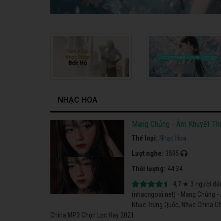
NHẠC HOA
Mang Chủng - Âm Khuyết Thi
Thể loại:
Nhạc Hoa
Lượt nghe:
3595
Thời lượng:
44:34
4,7
★
3
người đá
(nhacngoai.net) - Mang Chủng -
Nhạc Trung Quốc, Nhạc China Ch
China MP3 Chọn Lọc Hay 2021.