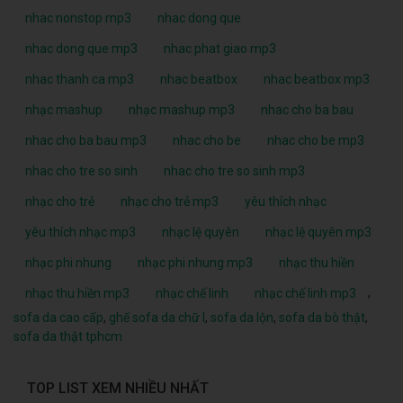
nhac nonstop mp3
nhac dong que
nhac dong que mp3
nhac phat giao mp3
nhac thanh ca mp3
nhac beatbox
nhac beatbox mp3
nhạc mashup
nhạc mashup mp3
nhac cho ba bau
nhac cho ba bau mp3
nhac cho be
nhac cho be mp3
nhac cho tre so sinh
nhac cho tre so sinh mp3
nhạc cho trẻ
nhạc cho trẻ mp3
yêu thích nhạc
yêu thích nhạc mp3
nhạc lệ quyên
nhạc lệ quyên mp3
nhạc phi nhung
nhạc phi nhung mp3
nhạc thu hiền
,
nhạc thu hiền mp3
nhạc chế linh
nhạc chế linh mp3
sofa da cao cấp
,
ghế sofa da chữ l
,
sofa da lộn
,
sofa da bò thật
,
sofa da thật tphcm
TOP LIST XEM NHIỀU NHẤT