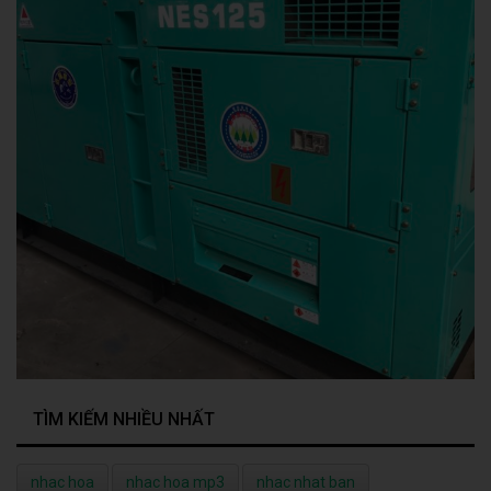
TÌM KIẾM NHIỀU NHẤT
nhac hoa
nhac hoa mp3
nhac nhat ban