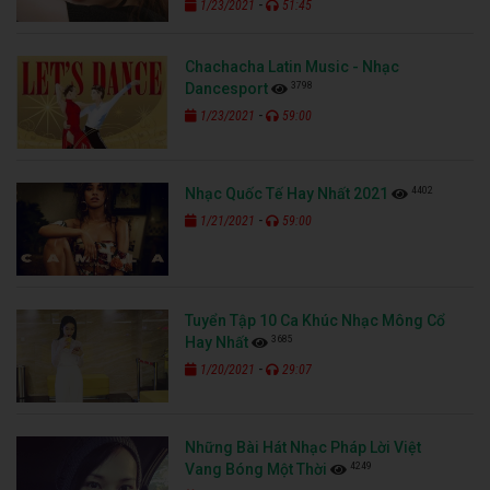
-
1/23/2021
51:45
Chachacha Latin Music - Nhạc
3798
Dancesport
-
1/23/2021
59:00
4402
Nhạc Quốc Tế Hay Nhất 2021
-
1/21/2021
59:00
Tuyển Tập 10 Ca Khúc Nhạc Mông Cổ
3685
Hay Nhất
-
1/20/2021
29:07
Những Bài Hát Nhạc Pháp Lời Việt
4249
Vang Bóng Một Thời