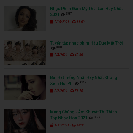
Nhạc Phim Đam Mỹ Thái Lan Hay Nhất
3587
2021
-
2/15/2021
11:00
Tuyển tập nhạc phim Hậu Duệ Mặt Trời
3431
-
2/4/2021
40:00
Bài Hát Tiếng Nhật Hay Nhất Không
3296
Xem Hơi Phí
-
2/2/2021
51:45
Mang Chủng - Âm Khuyết Thi Thính
3596
Top Nhạc Hoa 2021
-
1/31/2021
44:34