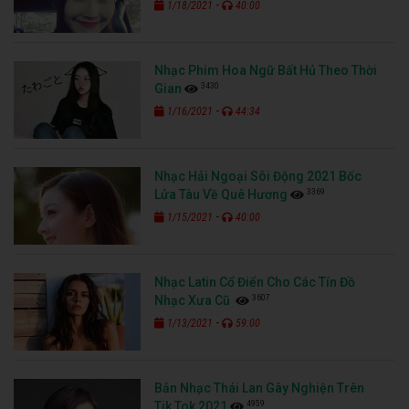
-
1/18/2021
40:00
Nhạc Phim Hoa Ngữ Bất Hủ Theo Thời
3430
Gian
-
1/16/2021
44:34
Nhạc Hải Ngoại Sôi Động 2021 Bốc
3369
Lửa Tàu Về Quê Hương
-
1/15/2021
40:00
Nhạc Latin Cổ Điển Cho Các Tín Đồ
3607
Nhạc Xưa Cũ
-
1/13/2021
59:00
Bản Nhạc Thái Lan Gây Nghiện Trên
4959
Tik Tok 2021