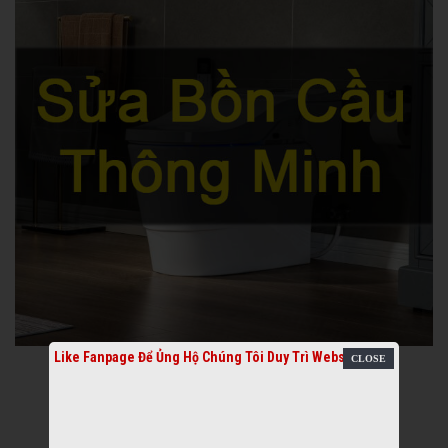
Like Fanpage Để Ủng Hộ Chúng Tôi Duy Trì Website