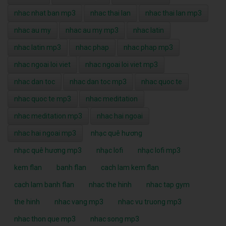
nhac nhat ban mp3
nhac thai lan
nhac thai lan mp3
nhac au my
nhac au my mp3
nhac latin
nhac latin mp3
nhac phap
nhac phap mp3
nhac ngoai loi viet
nhac ngoai loi viet mp3
nhac dan toc
nhac dan toc mp3
nhac quoc te
nhac quoc te mp3
nhac meditation
nhac meditation mp3
nhac hai ngoai
nhac hai ngoai mp3
nhạc quê hương
nhạc quê hương mp3
nhạc lofi
nhạc lofi mp3
kem flan
banh flan
cach lam kem flan
cach lam banh flan
nhac the hinh
nhac tap gym
the hinh
nhac vang mp3
nhac vu truong mp3
nhac thon que mp3
nhac song mp3