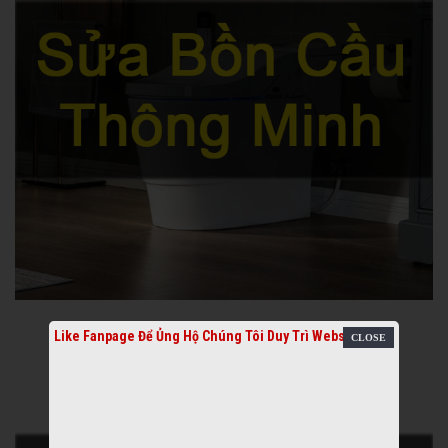
Like Fanpage Để Ủng Hộ Chúng Tôi Duy Trì Website