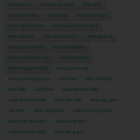
nhac au my
nhac au my mp3
nhac latin
nhac latin mp3
nhac phap
nhac phap mp3
nhac ngoai loi viet
nhac ngoai loi viet mp3
nhac dan toc
nhac dan toc mp3
nhac quoc te
nhac quoc te mp3
nhac meditation
nhac meditation mp3
nhac hai ngoai
nhac hai ngoai mp3
nhạc quê hương
nhạc quê hương mp3
nhạc lofi
nhạc lofi mp3
kem flan
banh flan
cach lam kem flan
cach lam banh flan
nhac the hinh
nhac tap gym
the hinh
nhac vang mp3
nhac vu truong mp3
nhac thon que mp3
nhac song mp3
nhac nonstop mp3
nhac dong que