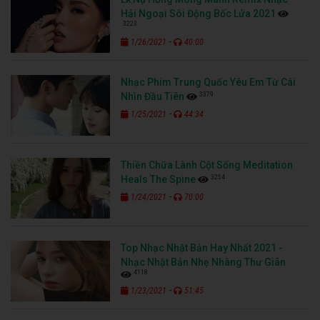
Hải Ngoại Sôi Động Bốc Lửa 2021
3223
-
1/26/2021
40:00
Nhạc Phim Trung Quốc Yêu Em Từ Cái
3379
Nhìn Đầu Tiên
-
1/25/2021
44:34
Thiền Chữa Lành Cột Sống Meditation
3254
Heals The Spine
-
1/24/2021
70:00
Top Nhạc Nhật Bản Hay Nhất 2021 -
Nhạc Nhật Bản Nhẹ Nhàng Thư Giãn
4118
-
1/23/2021
51:45