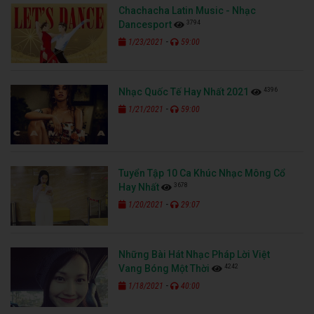
Chachacha Latin Music - Nhạc
3794
Dancesport
-
1/23/2021
59:00
4396
Nhạc Quốc Tế Hay Nhất 2021
-
1/21/2021
59:00
Tuyển Tập 10 Ca Khúc Nhạc Mông Cổ
3678
Hay Nhất
-
1/20/2021
29:07
Những Bài Hát Nhạc Pháp Lời Việt
4242
Vang Bóng Một Thời
-
1/18/2021
40:00