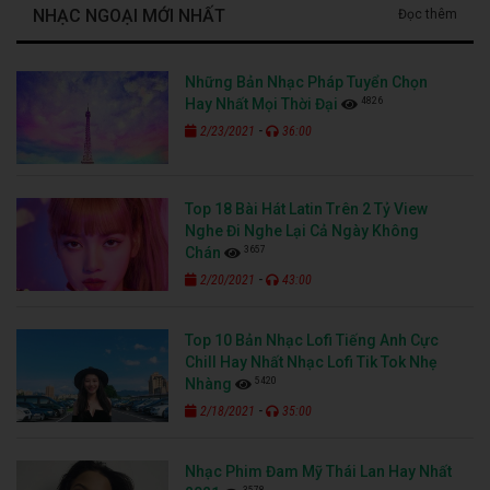
NHẠC NGOẠI MỚI NHẤT
Đọc thêm
Những Bản Nhạc Pháp Tuyển Chọn
4826
Hay Nhất Mọi Thời Đại
-
2/23/2021
36:00
Top 18 Bài Hát Latin Trên 2 Tỷ View
Nghe Đi Nghe Lại Cả Ngày Không
3657
Chán
-
2/20/2021
43:00
Top 10 Bản Nhạc Lofi Tiếng Anh Cực
Chill Hay Nhất Nhạc Lofi Tik Tok Nhẹ
5420
Nhàng
-
2/18/2021
35:00
Nhạc Phim Đam Mỹ Thái Lan Hay Nhất
3578