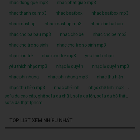
nhac dong que mp3
nhac phat giao mp3
nhac thanh ca mp3
nhac beatbox
nhac beatbox mp3
nhạc mashup
nhạc mashup mp3
nhac cho ba bau
nhac cho ba bau mp3
nhac cho be
nhac cho be mp3
nhac cho tre so sinh
nhac cho tre so sinh mp3
nhạc cho trẻ
nhạc cho trẻ mp3
yêu thích nhạc
yêu thích nhạc mp3
nhạc lệ quyên
nhạc lệ quyên mp3
nhạc phi nhung
nhạc phi nhung mp3
nhạc thu hiền
,
nhạc thu hiền mp3
nhạc chế linh
nhạc chế linh mp3
sofa da cao cấp
,
ghế sofa da chữ l
,
sofa da lộn
,
sofa da bò thật
,
sofa da thật tphcm
TOP LIST XEM NHIỀU NHẤT