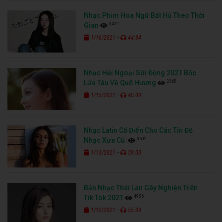
Nhạc Phim Hoa Ngữ Bất Hủ Theo Thời
3422
Gian
-
1/16/2021
44:34
Nhạc Hải Ngoại Sôi Động 2021 Bốc
3365
Lửa Tàu Về Quê Hương
-
1/15/2021
40:00
Nhạc Latin Cổ Điển Cho Các Tín Đồ
3602
Nhạc Xưa Cũ
-
1/13/2021
59:00
Bản Nhạc Thái Lan Gây Nghiện Trên
4956
Tik Tok 2021
-
1/12/2021
55:00