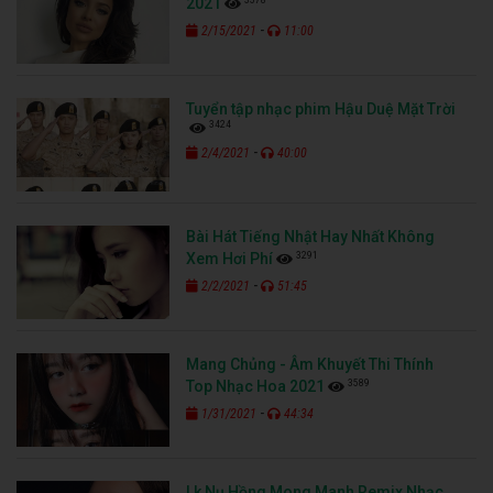
2021
-
2/15/2021
11:00
Tuyển tập nhạc phim Hậu Duệ Mặt Trời
3424
-
2/4/2021
40:00
Bài Hát Tiếng Nhật Hay Nhất Không
3291
Xem Hơi Phí
-
2/2/2021
51:45
Mang Chủng - Âm Khuyết Thi Thính
3589
Top Nhạc Hoa 2021
-
1/31/2021
44:34
Lk Nụ Hồng Mong Manh Remix Nhạc