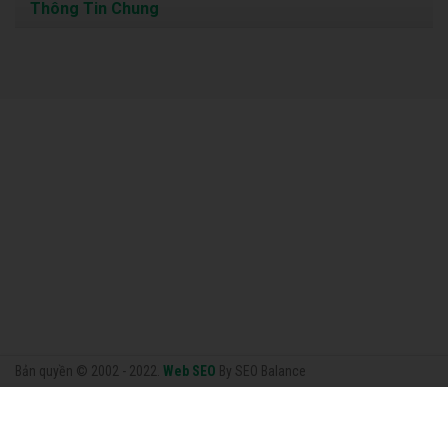
Thông Tin Chung
Bản quyền © 2002 - 2022.
Web SEO
By SEO Balance