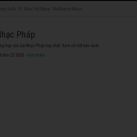
hạc Quốc Tế
Nhạc Hải Ngoại
Meditation Music
hạc Nhật Bản
yển tập các bài Nhạc Nhật Bản hay nhất. Không thể không
he thử.
tober 22 2020 -
Xem thêm