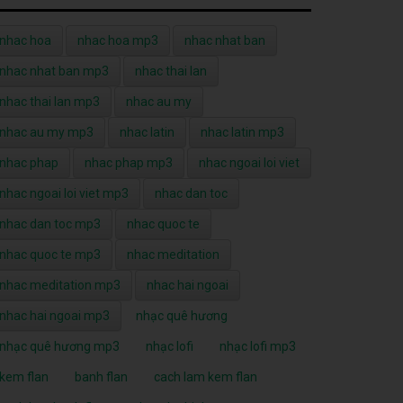
nhac hoa
nhac hoa mp3
nhac nhat ban
nhac nhat ban mp3
nhac thai lan
nhac thai lan mp3
nhac au my
nhac au my mp3
nhac latin
nhac latin mp3
nhac phap
nhac phap mp3
nhac ngoai loi viet
nhac ngoai loi viet mp3
nhac dan toc
nhac dan toc mp3
nhac quoc te
nhac quoc te mp3
nhac meditation
nhac meditation mp3
nhac hai ngoai
nhac hai ngoai mp3
nhạc quê hương
nhạc quê hương mp3
nhạc lofi
nhạc lofi mp3
kem flan
banh flan
cach lam kem flan