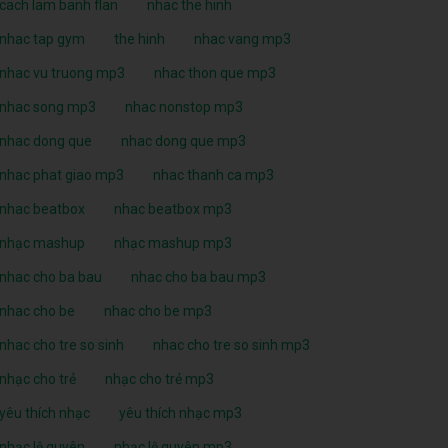
cach lam banh flan
nhac the hinh
nhac tap gym
the hinh
nhac vang mp3
nhac vu truong mp3
nhac thon que mp3
nhac song mp3
nhac nonstop mp3
nhac dong que
nhac dong que mp3
nhac phat giao mp3
nhac thanh ca mp3
nhac beatbox
nhac beatbox mp3
nhạc mashup
nhạc mashup mp3
nhac cho ba bau
nhac cho ba bau mp3
nhac cho be
nhac cho be mp3
nhac cho tre so sinh
nhac cho tre so sinh mp3
nhạc cho trẻ
nhạc cho trẻ mp3
yêu thích nhạc
yêu thích nhạc mp3
nhạc lệ quyên
nhạc lệ quyên mp3