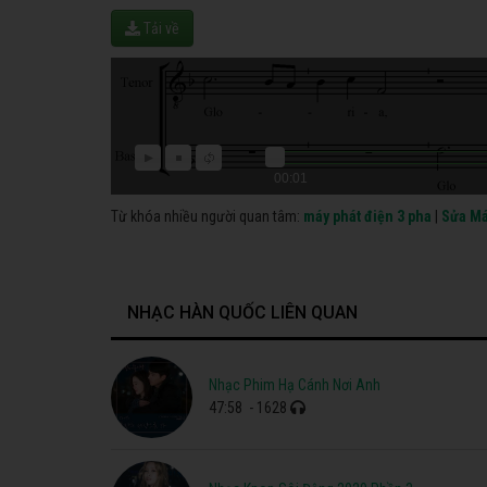
Tải về
00:01
Từ khóa nhiều người quan tâm:
máy phát điện 3 pha
|
Sửa Má
NHẠC HÀN QUỐC LIÊN QUAN
Nhạc Phim Hạ Cánh Nơi Anh
47:58
- 1628