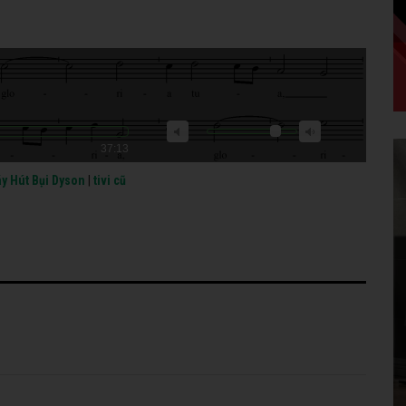
37:13
y Hút Bụi Dyson
|
tivi cũ