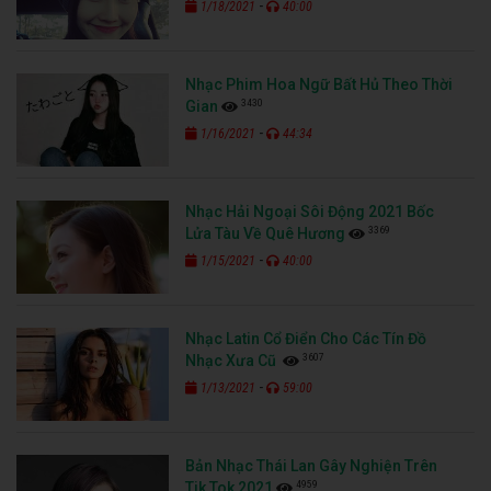
-
1/18/2021
40:00
Nhạc Phim Hoa Ngữ Bất Hủ Theo Thời
3430
Gian
-
1/16/2021
44:34
Nhạc Hải Ngoại Sôi Động 2021 Bốc
3369
Lửa Tàu Về Quê Hương
-
1/15/2021
40:00
Nhạc Latin Cổ Điển Cho Các Tín Đồ
3607
Nhạc Xưa Cũ
-
1/13/2021
59:00
Bản Nhạc Thái Lan Gây Nghiện Trên
4959
Tik Tok 2021