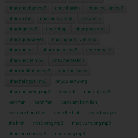
nhac nhat ban mp3
nhac thai lan
nhac thai lan mp3
nhac au my
nhac au my mp3
nhac latin
nhac latin mp3
nhac phap
nhac phap mp3
nhac ngoai loi viet
nhac ngoai loi viet mp3
nhac dan toc
nhac dan toc mp3
nhac quoc te
nhac quoc te mp3
nhac meditation
nhac meditation mp3
nhac hai ngoai
nhac hai ngoai mp3
nhạc quê hương
nhạc quê hương mp3
nhạc lofi
nhạc lofi mp3
kem flan
banh flan
cach lam kem flan
cach lam banh flan
nhac the hinh
nhac tap gym
the hinh
nhac vang mp3
nhac vu truong mp3
nhac thon que mp3
nhac song mp3