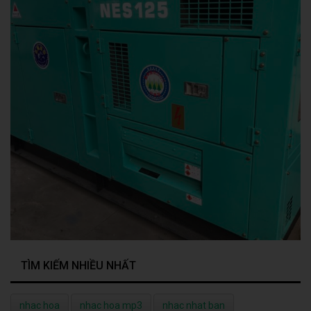
TÌM KIẾM NHIỀU NHẤT
nhac hoa
nhac hoa mp3
nhac nhat ban