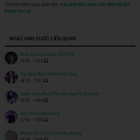
Từ khóa nhiều người quan tâm:
máy phát điện 3 pha
|
Sửa Máy Hút Bụi
Dyson
|
tivi cũ
NHẠC HÀN QUỐC LIÊN QUAN
Nhạc Kpop Sôi Động 2020 BTS
59:00
- 1533
Top Được Nghe Nhiều Nhất Kpop
48:33
- 1597
Tuyển Chọn Nhạc Phim Hàn Hay Và Lãng Mạn
50:43
- 1664
Bản Tình Ca Mùa Đông
27:16
- 1720
Những Bản Tình Ca Hàn Nhẹ Nhàng
56:49
- 1606