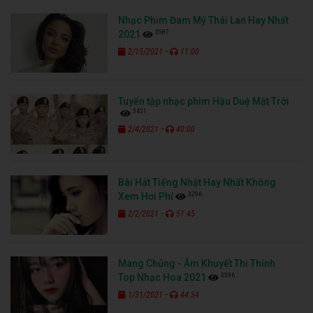
Nhạc Phim Đam Mỹ Thái Lan Hay Nhất
3587
2021
-
2/15/2021
11:00
Tuyển tập nhạc phim Hậu Duệ Mặt Trời
3431
-
2/4/2021
40:00
Bài Hát Tiếng Nhật Hay Nhất Không
3296
Xem Hơi Phí
-
2/2/2021
51:45
Mang Chủng - Âm Khuyết Thi Thính
3596
Top Nhạc Hoa 2021
-
1/31/2021
44:34