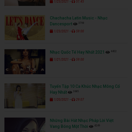
-
1/23/2021
51:45
Chachacha Latin Music - Nhạc
3798
Dancesport
-
1/23/2021
59:00
4402
Nhạc Quốc Tế Hay Nhất 2021
-
1/21/2021
59:00
Tuyển Tập 10 Ca Khúc Nhạc Mông Cổ
3685
Hay Nhất
-
1/20/2021
29:07
Những Bài Hát Nhạc Pháp Lời Việt
4249
Vang Bóng Một Thời