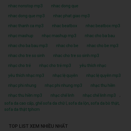
nhac nonstop mp3
nhac dong que
nhac dong que mp3
nhac phat giao mp3
nhac thanh ca mp3
nhac beatbox
nhac beatbox mp3
nhạc mashup
nhạc mashup mp3
nhac cho ba bau
nhac cho ba bau mp3
nhac cho be
nhac cho be mp3
nhac cho tre so sinh
nhac cho tre so sinh mp3
nhạc cho trẻ
nhạc cho trẻ mp3
yêu thích nhạc
yêu thích nhạc mp3
nhạc lệ quyên
nhạc lệ quyên mp3
nhạc phi nhung
nhạc phi nhung mp3
nhạc thu hiền
,
nhạc thu hiền mp3
nhạc chế linh
nhạc chế linh mp3
sofa da cao cấp
,
ghế sofa da chữ l
,
sofa da lộn
,
sofa da bò thật
,
sofa da thật tphcm
TOP LIST XEM NHIỀU NHẤT