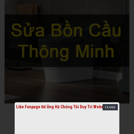
Like Fanpage Để Ủng Hộ Chúng Tôi Duy Trì Website