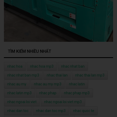
TÌM KIẾM NHIỀU NHẤT
nhac hoa
nhac hoa mp3
nhac nhat ban
nhac nhat ban mp3
nhac thai lan
nhac thai lan mp3
nhac au my
nhac au my mp3
nhac latin
nhac latin mp3
nhac phap
nhac phap mp3
nhac ngoai loi viet
nhac ngoai loi viet mp3
nhac dan toc
nhac dan toc mp3
nhac quoc te