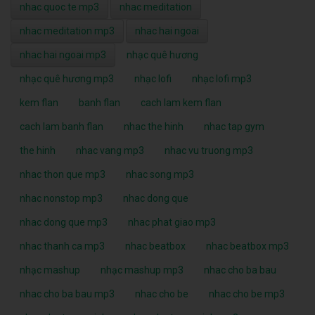
nhac quoc te mp3
nhac meditation
nhac meditation mp3
nhac hai ngoai
nhac hai ngoai mp3
nhạc quê hương
nhạc quê hương mp3
nhạc lofi
nhạc lofi mp3
kem flan
banh flan
cach lam kem flan
cach lam banh flan
nhac the hinh
nhac tap gym
the hinh
nhac vang mp3
nhac vu truong mp3
nhac thon que mp3
nhac song mp3
nhac nonstop mp3
nhac dong que
nhac dong que mp3
nhac phat giao mp3
nhac thanh ca mp3
nhac beatbox
nhac beatbox mp3
nhạc mashup
nhạc mashup mp3
nhac cho ba bau
nhac cho ba bau mp3
nhac cho be
nhac cho be mp3