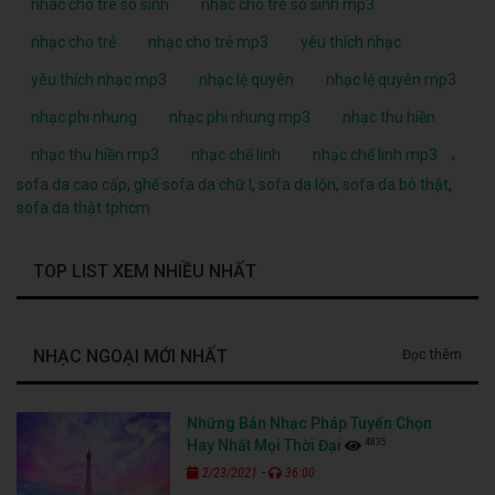
nhac cho tre so sinh
nhac cho tre so sinh mp3
nhạc cho trẻ
nhạc cho trẻ mp3
yêu thích nhạc
yêu thích nhạc mp3
nhạc lệ quyên
nhạc lệ quyên mp3
nhạc phi nhung
nhạc phi nhung mp3
nhạc thu hiền
,
nhạc thu hiền mp3
nhạc chế linh
nhạc chế linh mp3
sofa da cao cấp
,
ghế sofa da chữ l
,
sofa da lộn
,
sofa da bò thật
,
sofa da thật tphcm
TOP LIST XEM NHIỀU NHẤT
NHẠC NGOẠI MỚI NHẤT
Đọc thêm
Những Bản Nhạc Pháp Tuyển Chọn
4835
Hay Nhất Mọi Thời Đại
-
2/23/2021
36:00