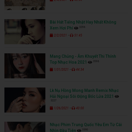
Bài Hát Tiếng Nhật Hay Nhất Không
3296
Xem Hơi Phí
-
2/2/2021
51:45
Mang Chủng - Âm Khuyết Thi Thính
3596
Top Nhạc Hoa 2021
-
1/31/2021
44:34
Lk Nụ Hồng Mong Manh Remix Nhạc
Hải Ngoại Sôi Động Bốc Lửa 2021
3227
-
1/26/2021
40:00
Nhạc Phim Trung Quốc Yêu Em Từ Cái
3390
Nhìn Đầu Tiên