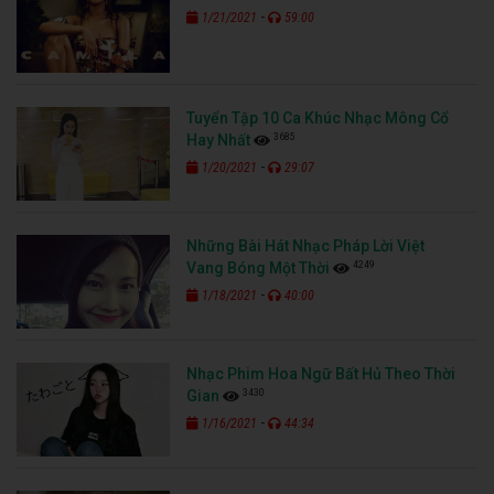
-
1/21/2021
59:00
Tuyển Tập 10 Ca Khúc Nhạc Mông Cổ
3685
Hay Nhất
-
1/20/2021
29:07
Những Bài Hát Nhạc Pháp Lời Việt
4249
Vang Bóng Một Thời
-
1/18/2021
40:00
Nhạc Phim Hoa Ngữ Bất Hủ Theo Thời
3430
Gian
-
1/16/2021
44:34