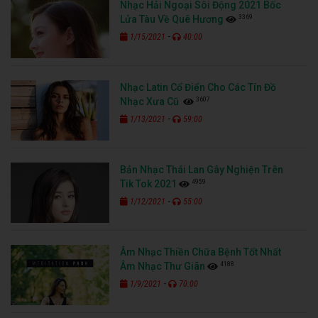
Nhạc Hải Ngoại Sôi Động 2021 Bốc
3369
Lửa Tàu Về Quê Hương
-
1/15/2021
40:00
Nhạc Latin Cổ Điển Cho Các Tín Đồ
3607
Nhạc Xưa Cũ
-
1/13/2021
59:00
Bản Nhạc Thái Lan Gây Nghiện Trên
4959
Tik Tok 2021
-
1/12/2021
55:00
Âm Nhạc Thiền Chữa Bệnh Tốt Nhất
4188
Âm Nhạc Thư Giãn
-
1/9/2021
70:00