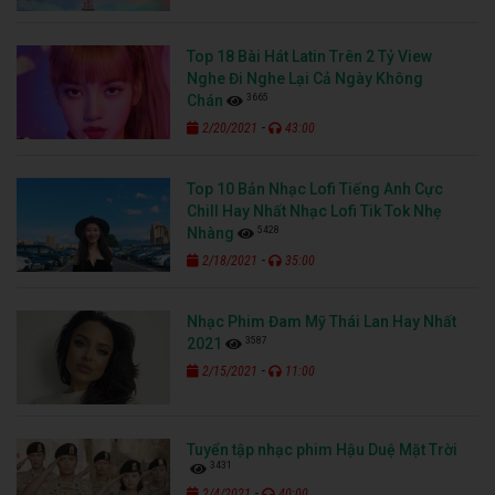
Top 18 Bài Hát Latin Trên 2 Tỷ View
Nghe Đi Nghe Lại Cả Ngày Không
3665
Chán
-
2/20/2021
43:00
Top 10 Bản Nhạc Lofi Tiếng Anh Cực
Chill Hay Nhất Nhạc Lofi Tik Tok Nhẹ
5428
Nhàng
-
2/18/2021
35:00
Nhạc Phim Đam Mỹ Thái Lan Hay Nhất
3587
2021
-
2/15/2021
11:00
Tuyển tập nhạc phim Hậu Duệ Mặt Trời
3431
-
2/4/2021
40:00