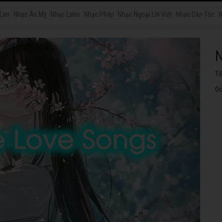
 Lan
Nhạc Âu Mỹ
Nhạc Latin
Nhạc Pháp
Nhạc Ngoại Lời Việt
Nhạc Dân Tộc
N
N
Tu
ng
Oc