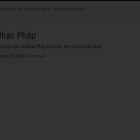
hạc Quốc Tế
Nhạc Hải Ngoại
Meditation Music
hạc Nhật Bản
yển tập các bài Nhạc Nhật Bản hay nhất. Không thể không
he thử.
tober 22 2020 -
Xem thêm