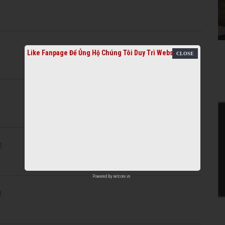
Like Fanpage Để Ủng Hộ Chúng Tôi Duy Trì Website
2
Powered by
netcore.vn
1