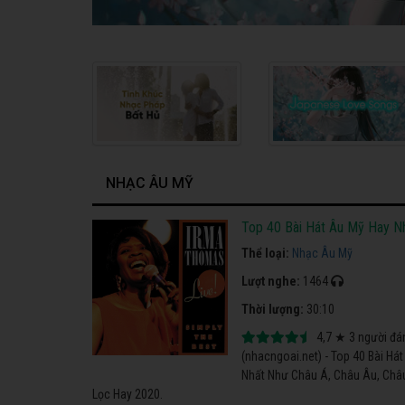
NHẠC ÂU MỸ
Top 40 Bài Hát Âu Mỹ Hay N
Thể loại:
Nhạc Âu Mỹ
Lượt nghe:
1464
Thời lượng:
30:10
4,7
★
3
người đá
(nhacngoai.net) - Top 40 Bài H
Nhất Như Châu Á, Châu Âu, Châ
Lọc Hay 2020.