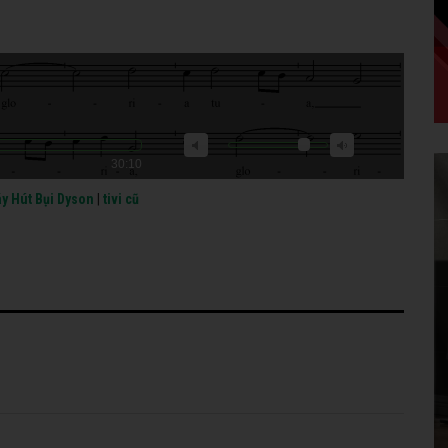
30:10
y Hút Bụi Dyson
|
tivi cũ