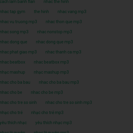
cach lam banh flan
nhac the hinh
nhac tap gym
the hinh
nhac vang mp3
nhac vu truong mp3
nhac thon que mp3
nhac song mp3
nhac nonstop mp3
nhac dong que
nhac dong que mp3
nhac phat giao mp3
nhac thanh ca mp3
nhac beatbox
nhac beatbox mp3
nhạc mashup
nhạc mashup mp3
nhac cho ba bau
nhac cho ba bau mp3
nhac cho be
nhac cho be mp3
nhac cho tre so sinh
nhac cho tre so sinh mp3
nhạc cho trẻ
nhạc cho trẻ mp3
yêu thích nhạc
yêu thích nhạc mp3
nhạc lệ quyên
nhạc lệ quyên mp3