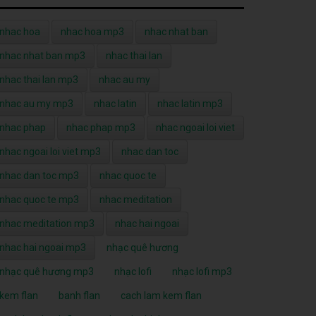
nhac hoa
nhac hoa mp3
nhac nhat ban
nhac nhat ban mp3
nhac thai lan
nhac thai lan mp3
nhac au my
nhac au my mp3
nhac latin
nhac latin mp3
nhac phap
nhac phap mp3
nhac ngoai loi viet
nhac ngoai loi viet mp3
nhac dan toc
nhac dan toc mp3
nhac quoc te
nhac quoc te mp3
nhac meditation
nhac meditation mp3
nhac hai ngoai
nhac hai ngoai mp3
nhạc quê hương
nhạc quê hương mp3
nhạc lofi
nhạc lofi mp3
kem flan
banh flan
cach lam kem flan