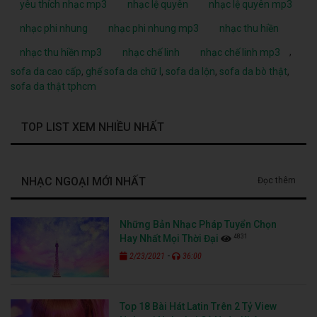
yêu thích nhạc mp3
nhạc lệ quyên
nhạc lệ quyên mp3
nhạc phi nhung
nhạc phi nhung mp3
nhạc thu hiền
,
nhạc thu hiền mp3
nhạc chế linh
nhạc chế linh mp3
sofa da cao cấp
,
ghế sofa da chữ l
,
sofa da lộn
,
sofa da bò thật
,
sofa da thật tphcm
TOP LIST XEM NHIỀU NHẤT
NHẠC NGOẠI MỚI NHẤT
Đọc thêm
Những Bản Nhạc Pháp Tuyển Chọn
4831
Hay Nhất Mọi Thời Đại
-
2/23/2021
36:00
Top 18 Bài Hát Latin Trên 2 Tỷ View