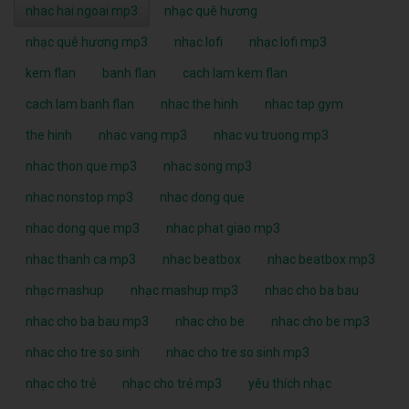
nhac hai ngoai mp3
nhạc quê hương
nhạc quê hương mp3
nhạc lofi
nhạc lofi mp3
kem flan
banh flan
cach lam kem flan
cach lam banh flan
nhac the hinh
nhac tap gym
the hinh
nhac vang mp3
nhac vu truong mp3
nhac thon que mp3
nhac song mp3
nhac nonstop mp3
nhac dong que
nhac dong que mp3
nhac phat giao mp3
nhac thanh ca mp3
nhac beatbox
nhac beatbox mp3
nhạc mashup
nhạc mashup mp3
nhac cho ba bau
nhac cho ba bau mp3
nhac cho be
nhac cho be mp3
nhac cho tre so sinh
nhac cho tre so sinh mp3
nhạc cho trẻ
nhạc cho trẻ mp3
yêu thích nhạc