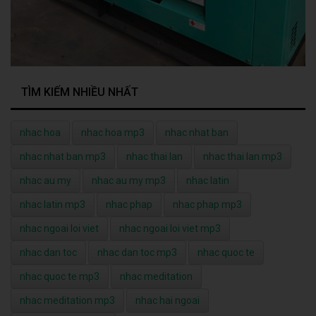
TÌM KIẾM NHIỀU NHẤT
nhac hoa
nhac hoa mp3
nhac nhat ban
nhac nhat ban mp3
nhac thai lan
nhac thai lan mp3
nhac au my
nhac au my mp3
nhac latin
nhac latin mp3
nhac phap
nhac phap mp3
nhac ngoai loi viet
nhac ngoai loi viet mp3
nhac dan toc
nhac dan toc mp3
nhac quoc te
nhac quoc te mp3
nhac meditation
nhac meditation mp3
nhac hai ngoai