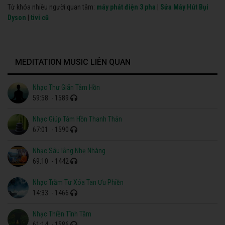
Từ khóa nhiều người quan tâm:
máy phát điện 3 pha
|
Sửa Máy Hút Bụi
Dyson
|
tivi cũ
MEDITATION MUSIC LIÊN QUAN
Nhạc Thư Giãn Tâm Hồn
59:58
- 1589
Nhạc Giúp Tâm Hồn Thanh Thản
67:01
- 1590
Nhạc Sâu lắng Nhẹ Nhàng
69:10
- 1442
Nhạc Trầm Tư Xóa Tan Ưu Phiền
14:33
- 1466
Nhạc Thiền Tĩnh Tâm
61:14
- 1586