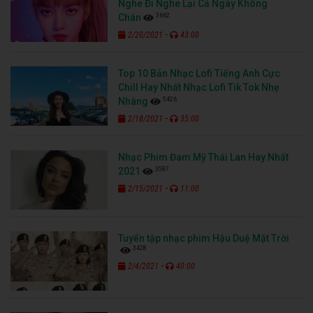
Nghe Đi Nghe Lại Cả Ngày Không
3662
Chán
-
2/20/2021
43:00
Top 10 Bản Nhạc Lofi Tiếng Anh Cực
Chill Hay Nhất Nhạc Lofi Tik Tok Nhẹ
5426
Nhàng
-
2/18/2021
35:00
Nhạc Phim Đam Mỹ Thái Lan Hay Nhất
3587
2021
-
2/15/2021
11:00
Tuyển tập nhạc phim Hậu Duệ Mặt Trời
3428
-
2/4/2021
40:00