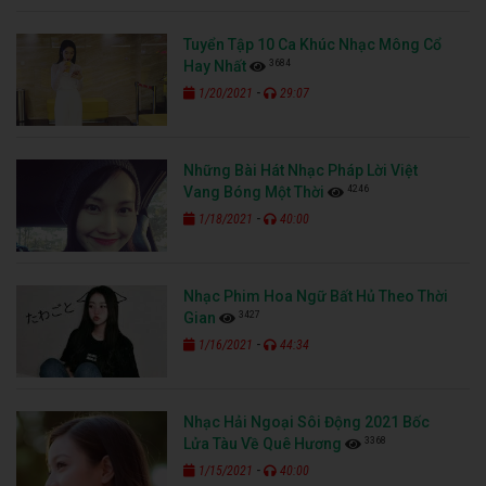
Tuyển Tập 10 Ca Khúc Nhạc Mông Cổ
3684
Hay Nhất
-
1/20/2021
29:07
Những Bài Hát Nhạc Pháp Lời Việt
4246
Vang Bóng Một Thời
-
1/18/2021
40:00
Nhạc Phim Hoa Ngữ Bất Hủ Theo Thời
3427
Gian
-
1/16/2021
44:34
Nhạc Hải Ngoại Sôi Động 2021 Bốc
3368
Lửa Tàu Về Quê Hương
-
1/15/2021
40:00