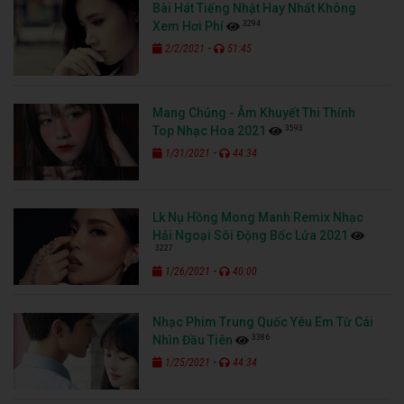
Bài Hát Tiếng Nhật Hay Nhất Không
3294
Xem Hơi Phí
-
2/2/2021
51:45
Mang Chủng - Âm Khuyết Thi Thính
3593
Top Nhạc Hoa 2021
-
1/31/2021
44:34
Lk Nụ Hồng Mong Manh Remix Nhạc
Hải Ngoại Sôi Động Bốc Lửa 2021
3227
-
1/26/2021
40:00
Nhạc Phim Trung Quốc Yêu Em Từ Cái
3386
Nhìn Đầu Tiên
-
1/25/2021
44:34