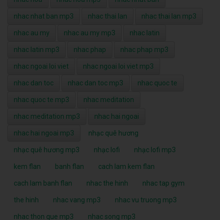
nhac nhat ban mp3
nhac thai lan
nhac thai lan mp3
nhac au my
nhac au my mp3
nhac latin
nhac latin mp3
nhac phap
nhac phap mp3
nhac ngoai loi viet
nhac ngoai loi viet mp3
nhac dan toc
nhac dan toc mp3
nhac quoc te
nhac quoc te mp3
nhac meditation
nhac meditation mp3
nhac hai ngoai
nhac hai ngoai mp3
nhạc quê hương
nhạc quê hương mp3
nhạc lofi
nhạc lofi mp3
kem flan
banh flan
cach lam kem flan
cach lam banh flan
nhac the hinh
nhac tap gym
the hinh
nhac vang mp3
nhac vu truong mp3
nhac thon que mp3
nhac song mp3