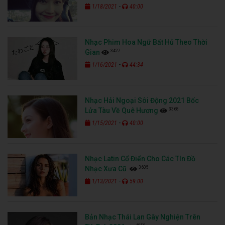
-
1/18/2021
40:00
Nhạc Phim Hoa Ngữ Bất Hủ Theo Thời
3427
Gian
-
1/16/2021
44:34
Nhạc Hải Ngoại Sôi Động 2021 Bốc
3368
Lửa Tàu Về Quê Hương
-
1/15/2021
40:00
Nhạc Latin Cổ Điển Cho Các Tín Đồ
3605
Nhạc Xưa Cũ
-
1/13/2021
59:00
Bản Nhạc Thái Lan Gây Nghiện Trên