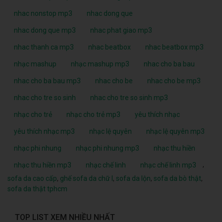
nhac nonstop mp3
nhac dong que
nhac dong que mp3
nhac phat giao mp3
nhac thanh ca mp3
nhac beatbox
nhac beatbox mp3
nhạc mashup
nhạc mashup mp3
nhac cho ba bau
nhac cho ba bau mp3
nhac cho be
nhac cho be mp3
nhac cho tre so sinh
nhac cho tre so sinh mp3
nhạc cho trẻ
nhạc cho trẻ mp3
yêu thích nhạc
yêu thích nhạc mp3
nhạc lệ quyên
nhạc lệ quyên mp3
nhạc phi nhung
nhạc phi nhung mp3
nhạc thu hiền
,
nhạc thu hiền mp3
nhạc chế linh
nhạc chế linh mp3
sofa da cao cấp
,
ghế sofa da chữ l
,
sofa da lộn
,
sofa da bò thật
,
sofa da thật tphcm
TOP LIST XEM NHIỀU NHẤT