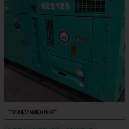
TÌM KIẾM NHIỀU NHẤT
nhac hoa
nhac hoa mp3
nhac nhat ban