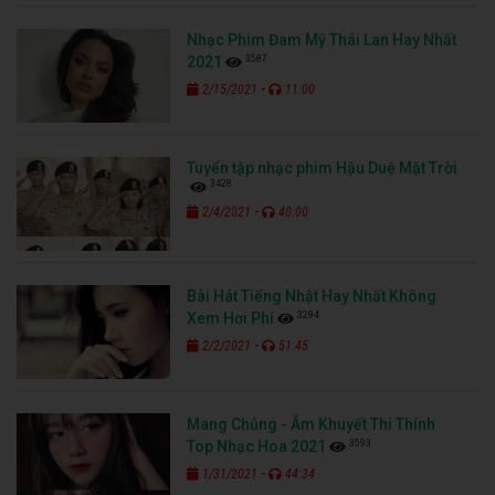
Nhạc Phim Đam Mỹ Thái Lan Hay Nhất
3587
2021
-
2/15/2021
11:00
Tuyển tập nhạc phim Hậu Duệ Mặt Trời
3428
-
2/4/2021
40:00
Bài Hát Tiếng Nhật Hay Nhất Không
3294
Xem Hơi Phí
-
2/2/2021
51:45
Mang Chủng - Âm Khuyết Thi Thính
3593
Top Nhạc Hoa 2021
-
1/31/2021
44:34